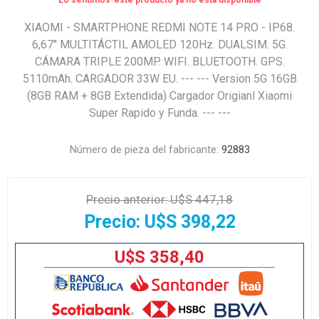
Lo sentimos-este producto ya no está disponible
XIAOMI - SMARTPHONE REDMI NOTE 14 PRO - IP68.
6,67'' MULTITÁCTIL AMOLED 120Hz. DUALSIM. 5G.
CÁMARA TRIPLE 200MP. WIFI. BLUETOOTH. GPS.
5110mAh. CARGADOR 33W EU. --- --- Version 5G 16GB
(8GB RAM + 8GB Extendida) Cargador Origianl Xiaomi
Super Rapido y Funda. --- ---
Número de pieza del fabricante:
92883
Precio anterior:
U$S 447,18
Precio:
U$S 398,22
U$S 358,40