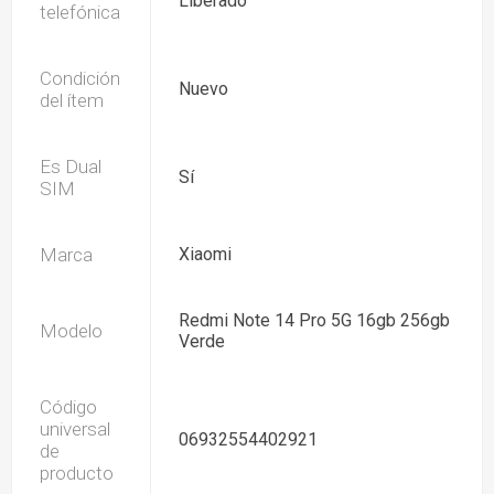
Liberado
telefónica
Condición
Nuevo
del ítem
Es Dual
Sí
SIM
Marca
Xiaomi
Redmi Note 14 Pro 5G 16gb 256gb
Modelo
Verde
Código
universal
06932554402921
de
producto