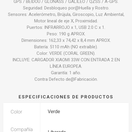
GPS / BEIDOU / GLONASS / GALILEO / QZSS / A-GPS.
Seguridad: Desbloqueo por@Huella y Rostro.
Sensores: Acelerómetro, Brújula, Giroscopio, Luz Ambiental,
Motor lineal de eje X, Proximidad.
Puertos: INFRARROJO x 1, USB 2.0 C x 1.
Peso: 190 g APROX.
Dimensiones: 162,33 x 74,42 x 8,4 mm APROX.
Batería: 5110 mAh (NO extraíble).
Color: VERDE (CORAL GREEN).
INCLUYE: CARGADOR XIAOMI 33W CON ENTRADA 2 EN
LÍNEA EUROPEA.
Garantía: 1 año.
Contra Defecto de@Fabricación.
ESPECIFICACIONES DE PRODUCTOS
Color
Verde
Compañía