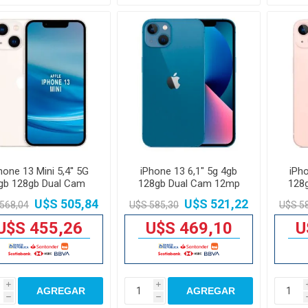
hone 13 Mini 5,4'' 5G
iPhone 13 6,1" 5g 4gb
iPho
gb 128gb Dual Cam
128gb Dual Cam 12mp
128
12mp
U$S 505,84
U$S 521,22
568,04
U$S 585,30
U$S 5
U$S 455,26
U$S 469,10
U
i
i
AGREGAR
AGREGAR
h
h