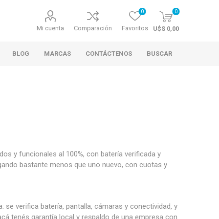
0
0
Mi cuenta
Comparación
Favoritos
U$S 0,00
BLOG
MARCAS
CONTÁCTENOS
BUSCAR
os y funcionales al 100%, con batería verificada y
agando bastante menos que uno nuevo, con cuotas y
se verifica batería, pantalla, cámaras y conectividad, y
 acá tenés garantía local y respaldo de una empresa con