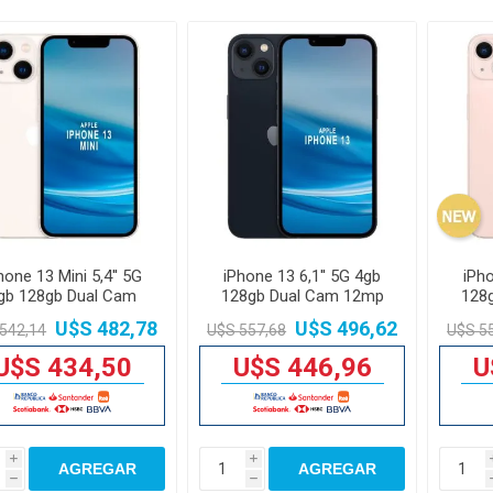
hone 13 Mini 5,4'' 5G
iPhone 13 6,1'' 5G 4gb
iPho
gb 128gb Dual Cam
128gb Dual Cam 12mp
128
12mp
U$S 482,78
U$S 496,62
542,14
U$S 557,68
U$S 5
U$S 434,50
U$S 446,96
U
i
i
AGREGAR
AGREGAR
h
h