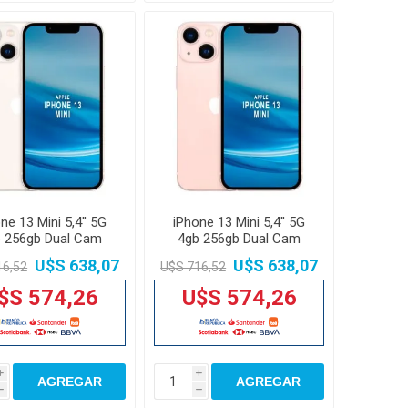
ne 13 Mini 5,4'' 5G
iPhone 13 Mini 5,4'' 5G
 256gb Dual Cam
4gb 256gb Dual Cam
12mp
12mp
U$S 638,07
U$S 638,07
16,52
U$S 716,52
$S 574,26
U$S 574,26
i
i
AGREGAR
AGREGAR
h
h