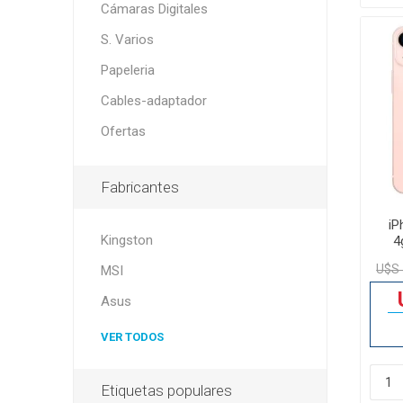
Cámaras Digitales
S. Varios
Papeleria
Cables-adaptador
Ofertas
Fabricantes
iP
Kingston
4
U$S 
MSI
Asus
VER TODOS
Etiquetas populares