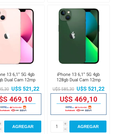
ne 13 6,1'' 5G 4gb
iPhone 13 6,1'' 5G 4gb
gb Dual Cam 12mp
128gb Dual Cam 12mp
U$S 521,22
U$S 521,22
85,30
U$S 585,30
$S 469,10
U$S 469,10
i
i
AGREGAR
AGREGAR
h
h