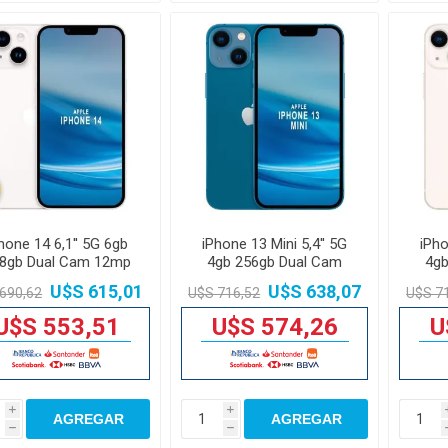
hone 14 6,1'' 5G 6gb
iPhone 13 Mini 5,4'' 5G
iPho
8gb Dual Cam 12mp
4gb 256gb Dual Cam
4gb
12mp
U$S 615,01
U$S 638,07
690,62
U$S 716,52
U$S 7
U$S 553,51
U$S 574,26
U
i
i
AGREGAR
AGREGAR
h
h