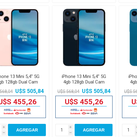
hone 13 Mini 5,4'' 5G
iPhone 13 Mini 5,4'' 5G
iPho
gb 128gb Dual Cam
4gb 128gb Dual Cam
4gb
12mp
12mp
U$S 505,84
U$S 505,84
568,04
U$S 568,04
U$S 5
U$S 455,26
U$S 455,26
U
i
i
AGREGAR
AGREGAR
h
h