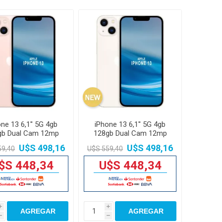
ne 13 6,1'' 5G 4gb
iPhone 13 6,1'' 5G 4gb
gb Dual Cam 12mp
128gb Dual Cam 12mp
U$S 498,16
U$S 498,16
59,40
U$S 559,40
$S 448,34
U$S 448,34
i
i
AGREGAR
AGREGAR
h
h