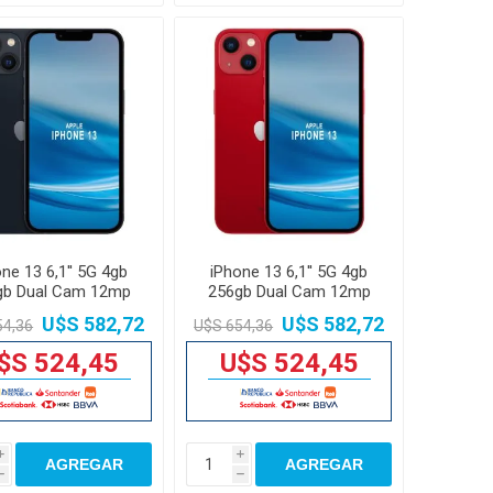
ne 13 6,1'' 5G 4gb
iPhone 13 6,1'' 5G 4gb
gb Dual Cam 12mp
256gb Dual Cam 12mp
U$S 582,72
U$S 582,72
54,36
U$S 654,36
$S 524,45
U$S 524,45
i
i
AGREGAR
AGREGAR
h
h