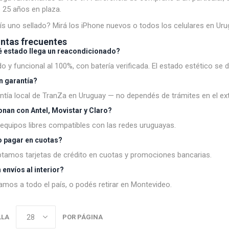
 25 años en plaza.
ís uno sellado? Mirá los
iPhone nuevos
o todos los
celulares en Uru
ntas frecuentes
é estado llega un reacondicionado?
o y funcional al 100%, con batería verificada. El estado estético se d
n garantía?
antía local de TranZa en Uruguay — no dependés de trámites en el ext
nan con Antel, Movistar y Claro?
 equipos libres compatibles con las redes uruguayas.
 pagar en cuotas?
ptamos tarjetas de crédito en cuotas y promociones bancarias.
envíos al interior?
iamos a todo el país, o podés retirar en Montevideo.
LLA
POR PÁGINA