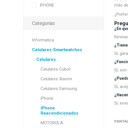
IPHONE
más de
¿Prefer
Categorías
Pregu
¿En qu
Revisad
Informatica
¿Tiene
Celulares-Smartwatches
Sí, gar
Celulares
¿Funcio
Celulares Cubot
Sí, son
¿Puedo
Celulares Xiaomi
Sí, ace
Celulares Samsung
¿Hacen 
iPhone
Sí, env
iPhone
Reacondicionados
PANTA
MOTOROLA