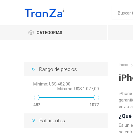
CATEGORIAS
Inicio
Rango de precios
iPh
Minimo:
U$S 482,00
Máximo:
U$S 1.077,00
iPhone 
garant
482
1077
envío a
¿Qué 
Fabricantes
Es un e
se entr