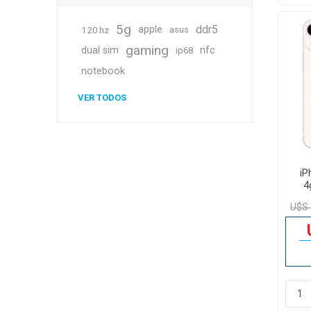
5g
ddr5
apple
120 hz
asus
gaming
dual sim
nfc
ip68
notebook
VER TODOS
iP
4
U$S 