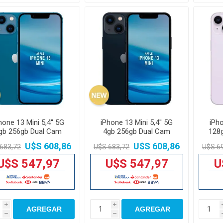
hone 13 Mini 5,4'' 5G
iPhone 13 Mini 5,4'' 5G
iPho
gb 256gb Dual Cam
4gb 256gb Dual Cam
128
12mp
12mp
U$S 608,86
U$S 608,86
683,72
U$S 683,72
U$S 6
U$S 547,97
U$S 547,97
U
i
i
AGREGAR
AGREGAR
h
h