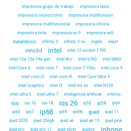
impresora grupo de trabajo
impresora laser
impresora monocromo
impresora multifuncion
impresora multifuncional
impresora oficina
impresora tinta
impresora wi-fi
impresora wifi
inalambrico
infinity 3
infinity 3 oc
inglés
inkjet
intel
inno3d
intel 12 socket 1700
intel 12a 13a 14a gen
Intel Arc
intel b760
intel b860
Intel Core 5
intel core 7
intel core 7 150u
intel core 9
intel core i3
intel core i9
Intel Core Ultra 9
Intel Graphics
intel i3
intel iris xe
Intel N150
intel ultra 5
intel ultra 7
inteligencia artificial
interno
ios 26
ios
ip54
ios 16
ios 18
ip52
ip64
ip68
ipad
ip65
ip67
ip69
ip69k
ipad 11
ipad 2025
ipad 256gb
ipad air
ipad air 13
ipad pink
iphone
ipad pro
ipad pro 11
ipad silver
ipados