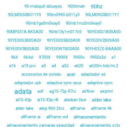
90hz
90-mxbqu0-a0uayaz
9000mah
90LM0550B011Y0
90lm0990-b011y0
90LM09G0B011Y1
90mb1ga0m0eay0
90mb1mz0m0eay0
90MP031A-BKSA00
90nb13y1m017c0
90YE00S1B0SA00
90YE00S3B0SA00
90YE00S5B0SA00
90YE00V2B0SA00
90YE00V3B0SA00
90YE00W1B0SA00
90YH03Z0-BAAA00
964
964xl
9700X
9900X
9950x
9950x3d
a1
a16
a19 pro
a3
a4
a52
a620
a620m-hdv/m.2
acer
accesorios de sonido
adaptador sd
adaptador usb
adaptive sync asus
adaptive-sync
adata
adf
ag15-72p-97rc
airflow
airprint
alder lake
al15-43p
al15-43p-r8
alaskan blue
alder-lake
aleg-960-2tcs
allframe
allframe 4k
almacenamiento
allframe ai
allframe wd
almacenamiento camaras seguridad
almacenamiento cctv