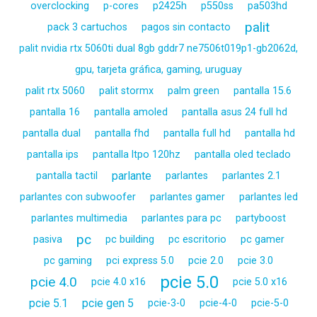
overclocking
p-cores
p2425h
p550ss
pa503hd
palit
pack 3 cartuchos
pagos sin contacto
palit nvidia rtx 5060ti dual 8gb gddr7 ne7506t019p1-gb2062d,
gpu, tarjeta gráfica, gaming, uruguay
palit rtx 5060
palit stormx
palm green
pantalla 15.6
pantalla 16
pantalla amoled
pantalla asus 24 full hd
pantalla dual
pantalla fhd
pantalla full hd
pantalla hd
pantalla ips
pantalla ltpo 120hz
pantalla oled teclado
parlante
pantalla tactil
parlantes
parlantes 2.1
parlantes con subwoofer
parlantes gamer
parlantes led
parlantes multimedia
parlantes para pc
partyboost
pc
pasiva
pc building
pc escritorio
pc gamer
pc gaming
pci express 5.0
pcie 2.0
pcie 3.0
pcie 5.0
pcie 4.0
pcie 4.0 x16
pcie 5.0 x16
pcie 5.1
pcie gen 5
pcie-3-0
pcie-4-0
pcie-5-0