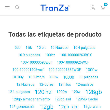
0
Todas las etiquetas de producto
0db
1.5k
10 bit
10 Núcleos
10.4 pulgadas
10.9 pulgadas
100 hz
100-100000263BOX
100-100000593wof
100-100000926WOF
1000w
100-100001405wof
100-100001582WOF
1080p
10100y
1050mb/s
105w
11 pulgadas
12 Núcleos
12-cores
12-hilos
12-nucleos
120 hz
128gb
12.1 pulgadas
1200w
120w
128gb almacenamiento
128gb ssd
128MB Caché
12gb
12gb ram
12ª generación
12gb-vram