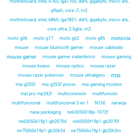
motherboard, intel, b760, lga1700, ddr4, gigabyte, micro atx,
qflash, core i7, m2
motherboard, intel, b860, lga1851, ddr5, gigabyte, micro atx,
core ultra, 2.5gbe, m2
motorola
moto g06
moto g17
moto g62
moto g85
mouse
mouse bluetooth gamer
mouse cableado
mouse gamer
mouse gamer inalambrico
mouse gaming
mouse liviano
mouse optico
mouse razer
msi
mouse razer pokemon
mouse ultraligero
msi g255f
msi g255f precio
msi gaming monitor
msi pro mp242l
multiconexión
multifunción
multifuncional
multifuncional 3 en 1
N150
naranja
nasa packaging
ne63050018je-1072f
ne65050s19p1-gb2070d
ne65050t19p1-gb2070f
ne75060s19p1-gb2063d
ne75060u19p1-gb2063m