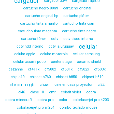
cargador
cargador rápido
cargador 33w
cartucho negro 80ml
cartucho original
cartucho original hp
cartucho plóter
cartucho tinta amarillo
cartucho tinta cián
cartucho tinta magenta
cartucho tinta negro
cartucho tóner
cctv
cctv disco interno
celular
cctv hdd interno
cctv ia uruguay
celular apple
celular motorola
celular samsung
celular xiaomi poco
center stage
ceramic shield
cezanne
cf411x
cf500x
cf501x
cf502x
cf503x
chip a19
chipset b760
chipset b850
chipset-h610
chroma rgb
chuwi
cine en casa proyector
cl22
cl46
clase 10
cmr
cobalt violet
cobra
cobra minecraft
cobra pro
color
colorlaserjet pro 4203
colorlaserjet pro m254
combo teclado mouse