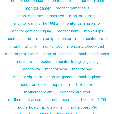
monitor economico
monitor edicion
monitor full hd
monitor gamer
monitor gamer asus
monitor gamer competitivo
monitor gaming
monitor gaming fhd 180hz
monitor gaming plano
monitor gaming uruguay
monitor hdmi
monitor ips
monitor ips fhd
monitor lg
monitor msi
monitor msi 25
monitor oficina
monitor pos
monitor productividad
monitor profesional
monitor samsung
monitor sin bordes
monitor sin parpadeo
monitor trabajo y gaming
monitor va
monitor vesa
monitor vga
monitor vigilancia
monitor-gamer
monitor-plano
motherboard
monocromatica
mopria
motherboard am5
motherboard amd
motherboard atx amd
motherboard intel 12 socket 1700
motherboard micro atx intel
motherboard x3d