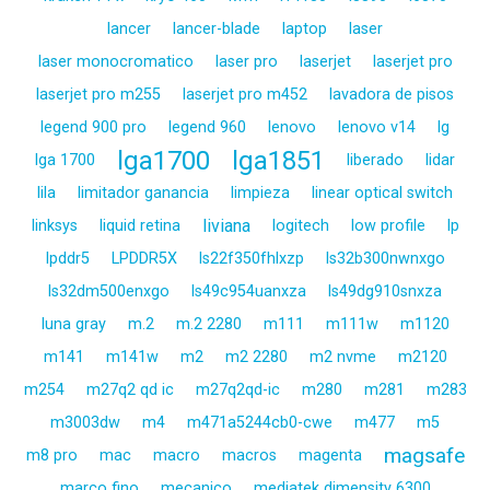
lancer
lancer-blade
laptop
laser
laser monocromatico
laser pro
laserjet
laserjet pro
laserjet pro m255
laserjet pro m452
lavadora de pisos
legend 900 pro
legend 960
lenovo
lenovo v14
lg
lga1700
lga1851
lga 1700
liberado
lidar
lila
limitador ganancia
limpieza
linear optical switch
liviana
linksys
liquid retina
logitech
low profile
lp
lpddr5
LPDDR5X
ls22f350fhlxzp
ls32b300nwnxgo
ls32dm500enxgo
ls49c954uanxza
ls49dg910snxza
luna gray
m.2
m.2 2280
m111
m111w
m1120
m141
m141w
m2
m2 2280
m2 nvme
m2120
m254
m27q2 qd ic
m27q2qd-ic
m280
m281
m283
m3003dw
m4
m471a5244cb0-cwe
m477
m5
magsafe
m8 pro
mac
macro
macros
magenta
marco fino
mecanico
mediatek dimensity 6300