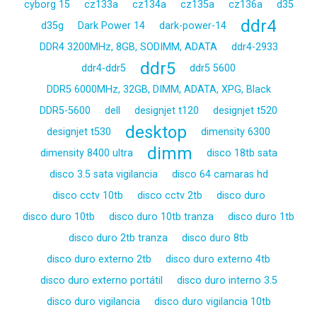
cyborg 15
cz133a
cz134a
cz135a
cz136a
d35
ddr4
d35g
Dark Power 14
dark-power-14
DDR4 3200MHz, 8GB, SODIMM, ADATA
ddr4-2933
ddr5
ddr4-ddr5
ddr5 5600
DDR5 6000MHz, 32GB, DIMM, ADATA, XPG, Black
DDR5-5600
dell
designjet t120
designjet t520
desktop
designjet t530
dimensity 6300
dimm
dimensity 8400 ultra
disco 18tb sata
disco 3.5 sata vigilancia
disco 64 camaras hd
disco cctv 10tb
disco cctv 2tb
disco duro
disco duro 10tb
disco duro 10tb tranza
disco duro 1tb
disco duro 2tb tranza
disco duro 8tb
disco duro externo 2tb
disco duro externo 4tb
disco duro externo portátil
disco duro interno 3.5
disco duro vigilancia
disco duro vigilancia 10tb