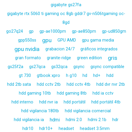
gigabyte gs27fa
gigabyte rtx 5060 ti gaming oc 8gb gddr7 gv-n506tgaming oc-
8gd
go27q24
gp
gp-ae1000pm
gp-ae850pm
gp-ud850gm
gpu
gpp550ss
GPU AMD
gpu gama media
gpu nvidia
grabacion 24/7
gráficos integrados
gris
gran formato
granite-ridge
green edition
gs25f2a
gs27qca
gs32qca
gsync
gsync compatible
gt 730
gtbook xpro
h g10
hd
hd+
hdd
hdd 2tb sata
hdd cctv 2tb
hdd cctv 4tb
hdd dvr nvr 2tb
hdd gaming 10tb
hdd gaming 8tb
hdd ia cctv
hdd interno
hdd nvr ia
hdd portátil
hdd portátil 4tb
hdd vigilancia 180tb
hdd vigilancia comercial
hdmi
hdd vigilancia ia
hdmi 2.0
hdmi 2.1b
hdr
hdr10
hdr10+
headset
headset 3.5mm