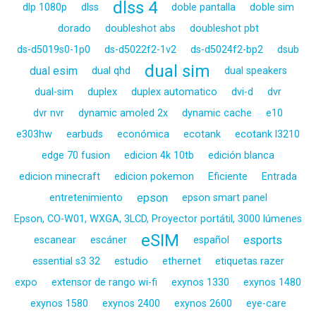
dlss 4
dlp 1080p
dlss
doble pantalla
doble sim
dorado
doubleshot abs
doubleshot pbt
ds-d5019s0-1p0
ds-d5022f2-1v2
ds-d5024f2-bp2
dsub
dual sim
dual esim
dual qhd
dual speakers
dual-sim
duplex
duplex automatico
dvi-d
dvr
dvr nvr
dynamic amoled 2x
dynamic cache
e10
e303hw
earbuds
económica
ecotank
ecotank l3210
edge 70 fusion
edicion 4k 10tb
edición blanca
edicion minecraft
edicion pokemon
Eficiente
Entrada
epson
entretenimiento
epson smart panel
Epson, CO-W01, WXGA, 3LCD, Proyector portátil, 3000 lúmenes
eSIM
esports
escanear
escáner
español
essential s3 32
estudio
ethernet
etiquetas razer
expo
extensor de rango wi-fi
exynos 1330
exynos 1480
exynos 1580
exynos 2400
exynos 2600
eye-care