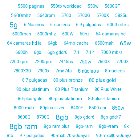
5500 páginas
550tb workload
550w
5600GT
5600mhz
5640rpm
5700
5700G
5700X
5825u
5g
6 Núcleos
6-nucleos
6.9 pulgadas
6000 mb/s
6000mah
6000mhz
600W
60hz
64 camaras hd
65w
64 camaras hd ia
64gb
64mb cache
6500mah
6600h
6gb
6gb gddr6
7.1
7.1.4
7000 mb/s
750w
7200 rpm
7200rpm
7445hs
7600X
7700X
8 núcleos
7800X3D
7900x
7md74a
8-nucleos
80 plus gold
8.7 pulgadas
80 plus bronze
80 plus platinum
80 Plus Titanium
80 Plus White
80-plus-gold
80-plus-platinum
80-plus-titanium
850w
8000 mah
80plus-silver
8400F
8500 dpi
8gb
8600G
8700G
8gb gddr6
8gb gddr7
8gb ram
8gb ram plus
8gb-ram
8gb-vram
8k
8tb
9.7 pulgadas
90-mxbl70-a0uayaz
90-mxbll0-a0uayz