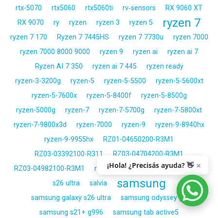
rtx-5070
rtx5060
rtx5060ti
rv‑sensors
RX 9060 XT
ryzen 7
RX 9070
ry
ryzen
ryzen 3
ryzen 5
ryzen 7 170
Ryzen 7 7445HS
ryzen 7 7730u
ryzen 7000
ryzen 7000 8000 9000
ryzen 9
ryzen ai
ryzen ai 7
Ryzen AI 7 350
ryzen ai 7 445
ryzen ready
ryzen-3-3200g
ryzen-5
ryzen-5-5500
ryzen-5-5600xt
ryzen-5-7600x
ryzen-5-8400f
ryzen-5-8500g
ryzen-5000g
ryzen-7
ryzen-7-5700g
ryzen-7-5800xt
ryzen-7-9800x3d
ryzen-7000
ryzen-9
ryzen-9-8940hx
ryzen-9-9955hx
RZ01-04650200-R3M1
RZ03-03392100-R311
RZ03-04704200-R3M1
×
¡Hola! ¿Precisás ayuda? 👋
RZ03-04982100-R3M1
rz07‑03110100
s pen
s26 plus
samsung
s26 ultra
salvia
samsung galaxy s26 ultra
samsung odyssey g4
samsung s21+ g996
samsung tab active5