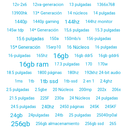
12v-2x6
12va-generacion
13 pulgadas
1366x768
13900hk
13ª Generación
14 núcleos
14 pulgadas
144hz
1440p
1440p gaming
144hz monitor
145w tdp
14ª Generación
15,6 pulgadas
15.3 pulgadas
15.6 pulgadas
150a
150mb/s
156-pulgadas
15ª Generación
16 Núcleos
15arp10
16 pulgadas
16gb
16-pulgadas
165hz
16gb ddr5
16gb gddr6
16gb ram
17.3 pulgadas
170
170w
18.5 pulgadas
1800 páginas
180hz
192khz 24-bit audio
1tb ssd
1ms
1tb
1tb-ssd
2 en 1
2.4ghz
2.5 pulgadas
2.5gbe
20 Núcleos
200mp
202x
206x
21.5 pulgadas
225F
230a
24 Núcleos
24 pulgadas
240hz
24.5 pulgadas
2450 páginas
245K
245KF
24gb
24pulgadas
24tb
25 pulgadas
25040rp0al
256gb
256gb almacenamiento
256gb ssd
265