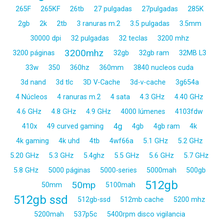
265F
265KF
26tb
27 pulgadas
27pulgadas
285K
2gb
2k
2tb
3 ranuras m.2
3.5 pulgadas
3.5mm
30000 dpi
32 pulgadas
32 teclas
3200 mhz
3200mhz
3200 páginas
32gb
32gb ram
32MB L3
33w
350
360hz
360mm
3840 nucleos cuda
3d nand
3d tlc
3D V-Cache
3d-v-cache
3g654a
4 Núcleos
4 ranuras m.2
4 sata
4.3 GHz
4.40 GHz
4.6 GHz
4.8 GHz
4.9 GHz
4000 lúmenes
4103fdw
4g
410x
49 curved gaming
4gb
4gb ram
4k
4k gaming
4k uhd
4tb
4wf66a
5.1 GHz
5.2 GHz
5.20 GHz
5.3 GHz
5.4ghz
5.5 GHz
5.6 GHz
5.7 GHz
5.8 GHz
5000 páginas
5000-series
5000mah
500gb
512gb
50mp
50mm
5100mah
512gb ssd
512gb-ssd
512mb cache
5200 mhz
5200mah
537p5c
5400rpm disco vigilancia