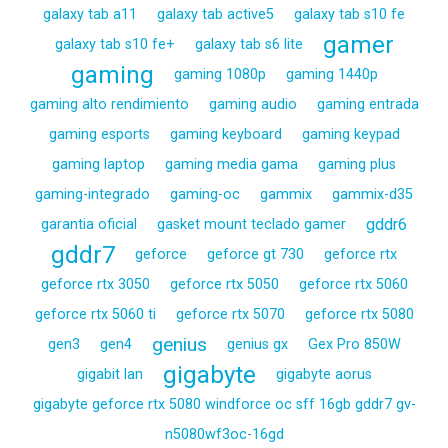
galaxy tab a11
galaxy tab active5
galaxy tab s10 fe
gamer
galaxy tab s10 fe+
galaxy tab s6 lite
gaming
gaming 1080p
gaming 1440p
gaming alto rendimiento
gaming audio
gaming entrada
gaming esports
gaming keyboard
gaming keypad
gaming laptop
gaming media gama
gaming plus
gaming-integrado
gaming-oc
gammix
gammix-d35
gddr6
garantia oficial
gasket mount teclado gamer
gddr7
geforce
geforce gt 730
geforce rtx
geforce rtx 3050
geforce rtx 5050
geforce rtx 5060
geforce rtx 5060 ti
geforce rtx 5070
geforce rtx 5080
genius
gen3
gen4
genius gx
Gex Pro 850W
gigabyte
gigabit lan
gigabyte aorus
gigabyte geforce rtx 5080 windforce oc sff 16gb gddr7 gv-
n5080wf3oc-16gd