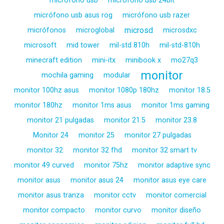
microfono usb
micrófono usb 24bit
micrófono usb asus rog
micrófono usb razer
microsd
micrófonos
microglobal
microsdxc
microsoft
mid tower
mil-std 810h
mil-std-810h
minecraft edition
mini-itx
minibook x
mo27q3
monitor
mochila gaming
modular
monitor 100hz asus
monitor 1080p 180hz
monitor 18.5
monitor 180hz
monitor 1ms asus
monitor 1ms gaming
monitor 21 pulgadas
monitor 21.5
monitor 23.8
Monitor 24
monitor 25
monitor 27 pulgadas
monitor 32
monitor 32 fhd
monitor 32 smart tv
monitor 49 curved
monitor 75hz
monitor adaptive sync
monitor asus
monitor asus 24
monitor asus eye care
monitor asus tranza
monitor cctv
monitor comercial
monitor compacto
monitor curvo
monitor diseño