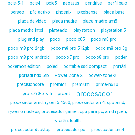
pcie-5-1
pcie4
pcie5
pegasus
pendrive
perfil bajo
perseo
pfc activo
phoenix
pixelsense
placa base
placa de video
placa madre
placa madre am5
plateado
placa madre intel
playstation
playstation 5
plug and play
poco
poco c85
poco m8 pro
poco m8 pro 24gb
poco m8 pro 512gb
poco m8 pro 5g
poco m8 pro android
poco x7 pro
poco x8 pro
poder
portátil
pokemon edition
poled
portable ssd compact
portátil hdd 5tb
Power Zone 2
power-zone-2
premier
precisioncore
premium
prime-h610
procesador
pro z790-p wifi
proart
procesador amd, ryzen 5 4500, procesador am4, cpu amd,
ryzen 6 nucleos, procesador gamer, cpu para pc, amd ryzen,
wraith stealth
procesador desktop
procesador pc
procesador-am4