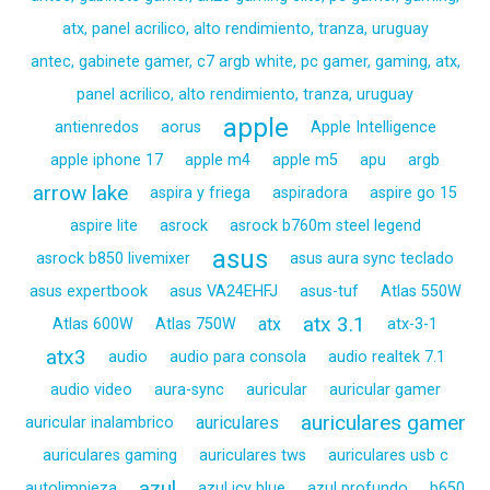
atx, panel acrilico, alto rendimiento, tranza, uruguay
antec, gabinete gamer, c7 argb white, pc gamer, gaming, atx,
panel acrilico, alto rendimiento, tranza, uruguay
apple
antienredos
aorus
Apple Intelligence
apple iphone 17
apple m4
apple m5
apu
argb
arrow lake
aspira y friega
aspiradora
aspire go 15
aspire lite
asrock
asrock b760m steel legend
asus
asrock b850 livemixer
asus aura sync teclado
asus expertbook
asus VA24EHFJ
asus-tuf
Atlas 550W
atx 3.1
atx
Atlas 600W
Atlas 750W
atx-3-1
atx3
audio
audio para consola
audio realtek 7.1
audio video
aura-sync
auricular
auricular gamer
auriculares gamer
auriculares
auricular inalambrico
auriculares gaming
auriculares tws
auriculares usb c
azul
autolimpieza
azul icy blue
azul profundo
b650