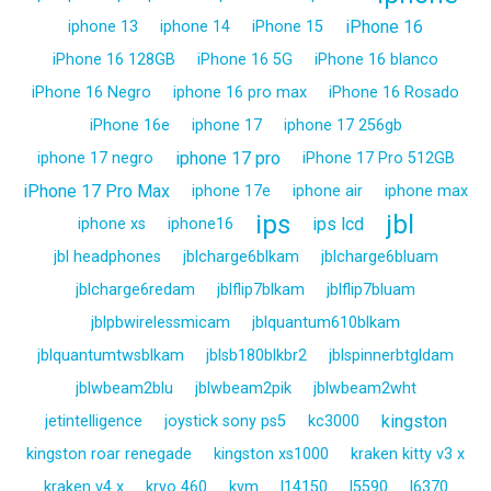
iPhone 16
iphone 13
iphone 14
iPhone 15
iPhone 16 128GB
iPhone 16 5G
iPhone 16 blanco
iPhone 16 Negro
iphone 16 pro max
iPhone 16 Rosado
iPhone 16e
iphone 17
iphone 17 256gb
iphone 17 pro
iphone 17 negro
iPhone 17 Pro 512GB
iPhone 17 Pro Max
iphone 17e
iphone air
iphone max
ips
jbl
ips lcd
iphone xs
iphone16
jbl headphones
jblcharge6blkam
jblcharge6bluam
jblcharge6redam
jblflip7blkam
jblflip7bluam
jblpbwirelessmicam
jblquantum610blkam
jblquantumtwsblkam
jblsb180blkbr2
jblspinnerbtgldam
jblwbeam2blu
jblwbeam2pik
jblwbeam2wht
kingston
jetintelligence
joystick sony ps5
kc3000
kingston roar renegade
kingston xs1000
kraken kitty v3 x
kraken v4 x
kryo 460
kvm
l14150
l5590
l6370