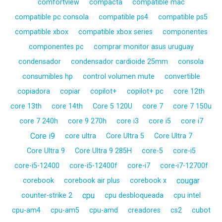
comfortview
compacta
compatible mac
compatible pc consola
compatible ps4
compatible ps5
compatible xbox
compatible xbox series
componentes
componentes pc
comprar monitor asus uruguay
condensador
condensador cardioide 25mm
consola
consumibles hp
control volumen mute
convertible
copiadora
copiar
copilot+
copilot+ pc
core 12th
core 13th
core 14th
Core 5 120U
core 7
core 7 150u
core 7 240h
core 9 270h
core i3
core i5
core i7
Core i9
core ultra
Core Ultra 5
Core Ultra 7
Core Ultra 9
Core Ultra 9 285H
core-5
core-i5
core-i5-12400
core-i5-12400f
core-i7
core-i7-12700f
cougar
corebook
corebook air plus
corebook x
cpu
counter-strike 2
cpu desbloqueada
cpu intel
cpu-am4
cpu-am5
cpu-amd
creadores
cs2
cubot