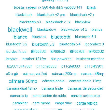
gaming, uruguay
black
biostar radeon rx 560 4gb ddr5 va5605rf41
blackshark
blackshark v2 pro
blackshark v2 x
blackshark v3
blackshark v3 x
blackview
blackwell
blackwidow
blackwidow v4 x
blanca
blanco
bluetooth
bluetoot
bluetooth 5.1
bluetooth 5.3
bluetooth 5.2
bluetooth 5.4
boombox 3
bordes finos
BP005U2
BP006U2
BP007U2
BP020U2
bronze
brother 1212w
bus powered
business monitor
bx8071514700f
c11ch96303
c11cj68303
c11cl43301
camara 48mp
c3 argb
calman verified
cámara 200mp
cámara 50mp
cámara doble
camara doble 12mp
camara dual 48mp
camara triple
camaras de seguridad
camaras ip
cancelación de ruido
canvas select plus
carga rapida
carabiner
care mode
carga 90w