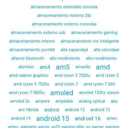
almacenamiento extendido consola
almacenamiento externo 2tb
almacenamiento externo consolas
almacenamiento externo usb
almacenamiento gaming
almacenamiento interno
almacenamiento nvr inteligente
almacenamiento portátil
alta capacidad
alta velocidad
altavoz bluetooth
alto rendimiento
alto-rendimiento
am5
amd
am4
aluminio
amarillo
amd radeon graphics
amd ryzen 3 7320u
amd ryzen 5
amd ryzen 5 7520u
amd ryzen 7
amd ryzen 7 260
amoled
amd ryzen 7 5825u
amoled 120hz xiaomi
anc
amoled 2x
ampere
ampliable
analog optical
android
anc híbrida
android 12
android 13
android 15
android 16
android 14
antec
antec, gabinete gamer, ax20 gaming elite, pc gamer, gaming,