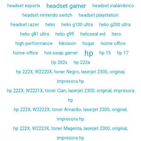
headset gamer
headset esports
headset inalámbrico
headset nintendo switch
headset playstation
headset razer
helio
helio g100 ultra
helio g200 ultra
helio g81 ultra
helio g99
helioseal wd
hero
high-performance
hikvision
hogar
home office
hp
home-office
hot-swap gamer
hp 15
hp 17
hp 202x
hp 222a
hp 222X, W2220X, toner Negro, laserjet 2300, original,
impresora hp
hp 222X, W2221X, toner Cian, laserjet 2300, original, impresora
hp
hp 222X, W2222X, toner Amarillo, laserjet 2300, original,
impresora hp
hp 222X, W2223X, toner Magenta, laserjet 2300, original,
impresora hp