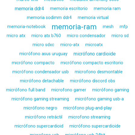
memoria ddr4
memoria escritorio
memoria ram
memoria sodimm ddr4
memoria virtual
memoria-ram
memoria-notebook
mesh
mfp
micro atx
micro atx b760
micro condensador
micro sd
micro sdxc
micro-atx
microatx
micrófono cardioide
micrófono asus uruguay
micrófono compacto
micrófono compacto escritorio
micrófono condensador usb
microfono desmontable
micrófono detachable
micrófono discord obs
micrófono full band
microfono gamer
micrófono gaming
micrófono gaming streaming
micrófono gaming usb-a
micrófono negro
micrófono plug-and-play
micrófono retráctil
microfono streaming
micrófono supercardioid
micrófono supercardioide