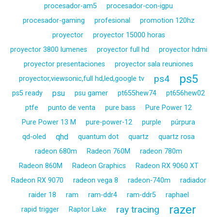
procesador-am5
procesador-con-igpu
procesador-gaming
profesional
promotion 120hz
proyector
proyector 15000 horas
proyector 3800 lumenes
proyector full hd
proyector hdmi
proyector presentaciones
proyector sala reuniones
ps5
ps4
proyector,viewsonic,full hd,led,google tv
psu
ps5 ready
psu gamer
pt655hew74
pt656hew02
ptfe
punto de venta
pure bass
Pure Power 12
Pure Power 13 M
pure-power-12
purple
púrpura
qhd
qd-oled
quantum dot
quartz
quartz rosa
radeon 680m
Radeon 760M
radeon 780m
Radeon 860M
Radeon Graphics
Radeon RX 9060 XT
Radeon RX 9070
radeon vega 8
radeon-740m
radiador
raider 18
ram
ram-ddr4
ram-ddr5
raphael
razer
ray tracing
rapid trigger
Raptor Lake