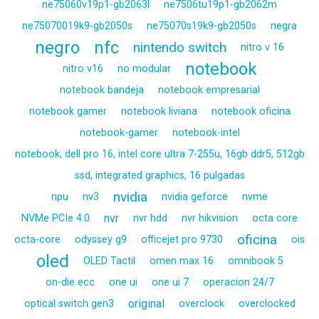
ne75060v19p1-gb2063l
ne7506tu19p1-gb2062m
ne75070019k9-gb2050s
ne75070s19k9-gb2050s
negra
negro
nfc
nintendo switch
nitro v 16
notebook
nitro v16
no modular
notebook bandeja
notebook empresarial
notebook gamer
notebook liviana
notebook oficina
notebook-gamer
notebook-intel
notebook, dell pro 16, intel core ultra 7-255u, 16gb ddr5, 512gb
ssd, integrated graphics, 16 pulgadas
nvidia
npu
nv3
nvidia geforce
nvme
nvr
NVMe PCIe 4.0
nvr hdd
nvr hikvision
octa core
oficina
octa-core
odyssey g9
officejet pro 9730
ois
oled
OLED Tactil
omen max 16
omnibook 5
on-die ecc
one ui
one ui 7
operacion 24/7
original
optical switch gen3
overclock
overclocked