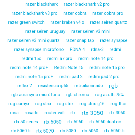
razer blackshark
razer blackshark v2 pro
razer blackshark v3 pro
razer cobra
razer cobra pro
razer green switch
razer kraken v4 x
razer seiren quartz
razer seiren uruguay
razer seiren v3 mini
razer seiren v3 mini quartz
razer snap tap
razer synapse
razer synapse microfono
RDNA 4
rdna-3
redmi
redmi 15c
redmi a7 pro
redmi note 14 pro
redmi note 14 pro+
Redmi Note 15
redmi note 15 pro
redmi note 15 pro+
redmi pad 2
redmi pad 2 pro
rgb
reflex 2
resistencia ip65
retroiluminado
rgb aura sync micrófono
rgb chroma
rog azoth 75%
rog carnyx
rog strix
rog-strix
rog-strix-g16
rog-thor
rtx 3050
rosa
rosado
router wifi
rtx
rtx 3060
rtx 5050
rtx 50 series
rtx 5060
rtx 5060 dual oc
rtx 5070
rtx 5060 ti
rtx 5080
rtx-5060
rtx-5060-ti