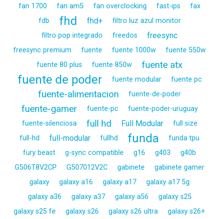
fan 1700
fan am5
fan overclocking
fast-ips
fax
fhd
fhd+
fdb
filtro luz azul monitor
freesync
filtro pop integrado
freedos
freesync premium
fuente
fuente 1000w
fuente 550w
fuente atx
fuente 80 plus
fuente 850w
fuente de poder
fuente modular
fuente pc
fuente-alimentacion
fuente-de-poder
fuente-gamer
fuente-pc
fuente-poder-uruguay
full hd
Full Modular
fuente-silenciosa
full size
funda
full-modular
full-hd
fullhd
funda tpu
fury beast
g-sync compatible
g16
g403
g40b
G506T8V2CP
G507012V2C
gabinete
gabinete gamer
galaxy
galaxy a16
galaxy a17
galaxy a17 5g
galaxy a36
galaxy a37
galaxy a56
galaxy s25
galaxy s25 fe
galaxy s26
galaxy s26 ultra
galaxy s26+