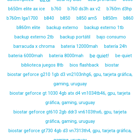
b650m elite ax ice
b760
b760 ds3h ax v2
b760m d3hp
b760m lga1700
b840
b850
b850 am5
b850m
b860
b860m elite
backup externo
backup externo 1tb
backup externo 2tb
backup portátil
bajo consumo
barracuda x chroma
bateria 12000mah
batería 24h
be quiet!
bateria 6000mah
bateria 8000mah
be-quiet
biblioteca juegos 8tb
bios flashback
biostar
biostar geforce g210 1gb d3 vn2103nhg6, gpu, tarjeta gráfica,
gaming, uruguay
biostar geforce gt 1030 4gb atx d4 vn1034tb46, gpu, tarjeta
gráfica, gaming, uruguay
biostar geforce gt610 2gb ddr3 vn6103thx6, gpu, tarjeta
gráfica, gaming, uruguay
biostar geforce gt730 4gb d3 vn7313th4, gpu, tarjeta gráfica,