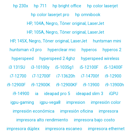
hp 230x
hp 711
hp bright office
hp color laserjet
hp color laserjet pro
hp omnibook
HP, 104A, Negro, Tóner original, LaserJet
HP, 105A, Negro, Tóner original, LaserJet
HP, 145X, Negro, Tóner original, LaserJet
huntsman mini
huntsman v3 pro
hyperclear mic
hyperos
hyperos 2
hyperspeed
hyperspeed 2.4ghz
hyperspeed wireless
i3 1315U
i3-10100y
i5-1035g1
i5-12100F
i5-12400F
i7-12700
i7-12700F
i7-13620h
i7-14700f
i9-12900
i9-12900F
i9-12900K
i9-12900KF
i9-13900
i9-13900h
i9-14900
ia
ideapad pro 5
ideapad slim 3
iGPU
igpu-gaming
igpu-vega8
impresion
impresión color
impresión económica
impresión oficina
impresora
impresora alto rendimiento
impresora bajo costo
impresora dúplex
impresora escaneo
impresora ethernet