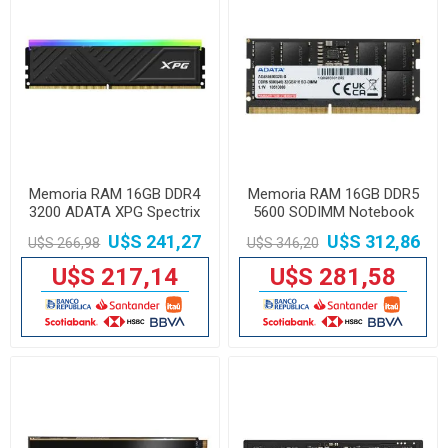
Memoria RAM 16GB DDR4
Memoria RAM 16GB DDR5
3200 ADATA XPG Spectrix
5600 SODIMM Notebook
D35G Black RGB
ADATA Premier
U$S 241,27
U$S 312,86
U$S 266,98
U$S 346,20
U$S 217,14
U$S 281,58