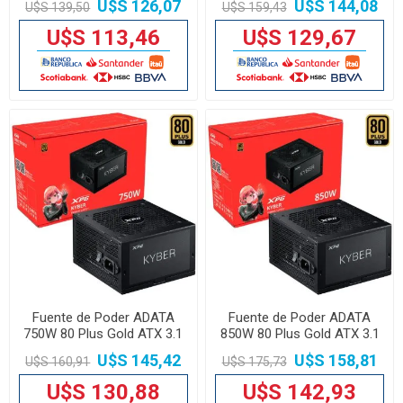
U$S 126,07
U$S 144,08
U$S 139,50
U$S 159,43
U$S 113,46
U$S 129,67
Fuente de Poder ADATA
Fuente de Poder ADATA
750W 80 Plus Gold ATX 3.1
850W 80 Plus Gold ATX 3.1
XPG Kyber
XPG Kyber
U$S 145,42
U$S 158,81
U$S 160,91
U$S 175,73
U$S 130,88
U$S 142,93