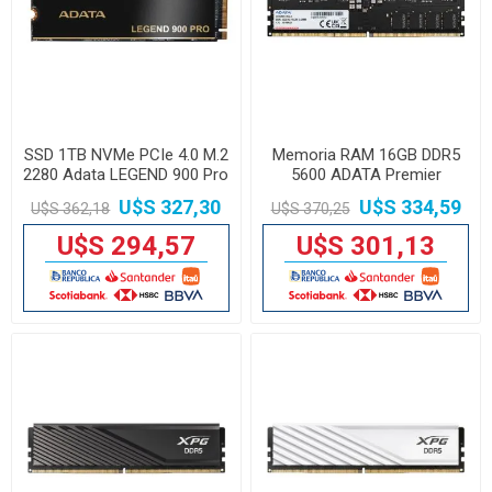
SSD 1TB NVMe PCIe 4.0 M.2
Memoria RAM 16GB DDR5
2280 Adata LEGEND 900 Pro
5600 ADATA Premier
U$S 327,30
U$S 334,59
U$S 362,18
U$S 370,25
U$S 294,57
U$S 301,13