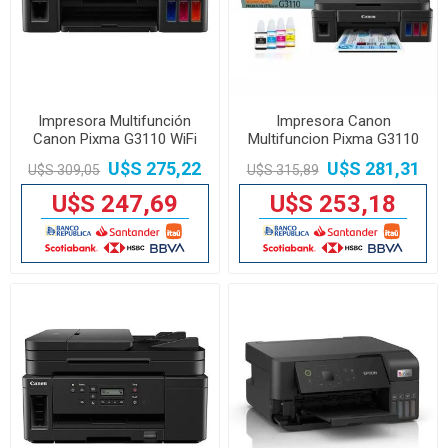
Impresora Multifunción
Impresora Canon
Canon Pixma G3110 WiFi
Multifuncion Pixma G3110
Sistema Continuo
Wifi
U$S 275,22
U$S 281,31
U$S 309,05
U$S 315,89
U$S 247,69
U$S 253,18