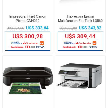
Impresora Inkjet Canon
Impresora Epson
Pixma GM4010
Multifuncion EcoTank L3560
U$S 333,64
U$S 343,82
U$S 374,66
U$S 386,09
U$S 300,28
U$S 309,44