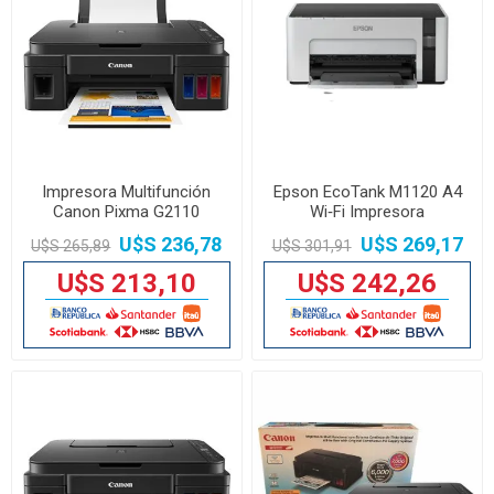
Impresora Multifunción
Epson EcoTank M1120 A4
Canon Pixma G2110
Wi‑Fi Impresora
Sistema Continuo
Monocromo
U$S 236,78
U$S 269,17
U$S 265,89
U$S 301,91
U$S 213,10
U$S 242,26