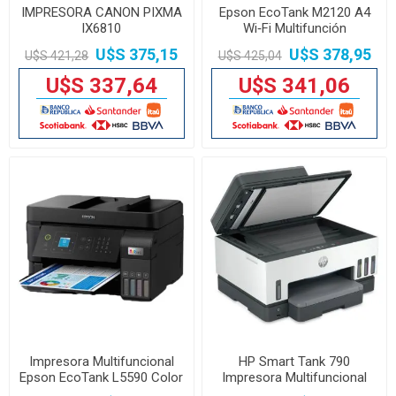
IMPRESORA CANON PIXMA
Epson EcoTank M2120 A4
IX6810
Wi‑Fi Multifunción
Monocromo
U$S 375,15
U$S 378,95
U$S 421,28
U$S 425,04
U$S 337,64
U$S 341,06
Impresora Multifuncional
HP Smart Tank 790
Epson EcoTank L5590 Color
Impresora Multifuncional
USB Wi-Fi Fax
Wi-Fi Dúplex Blanco Part