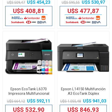
U$S 454,23
U$S 530,97
U$S 509,47
U$S 595,55
Number 4WF66A
U$S 408,81
U$S 477,87
Epson EcoTank L6370
Epson L14150 Multifunción
Impresora Multifuncional
A3 EcoTank Dúplex
Wi-Fi Dúplex ADF
Automático Color
U$S 592,11
U$S 941,03
U$S 664,12
U$S 1.055,48
C11CH96303
U$S 532,90
U$S 846,93