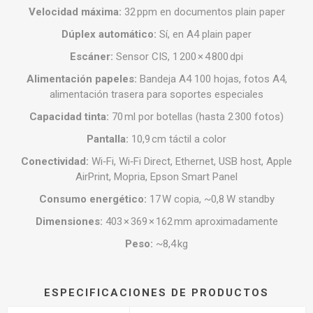
Velocidad máxima:
32 ppm en documentos plain paper
Dúplex automático:
Sí, en A4 plain paper
Escáner:
Sensor CIS, 1 200 × 4 800 dpi
Alimentación papeles:
Bandeja A4 100 hojas, fotos A4,
alimentación trasera para soportes especiales
Capacidad tinta:
70 ml por botellas (hasta 2 300 fotos)
Pantalla:
10,9 cm táctil a color
Conectividad:
Wi‑Fi, Wi‑Fi Direct, Ethernet, USB host, Apple
AirPrint, Mopria, Epson Smart Panel
Consumo energético:
17 W copia, ~0,8 W standby
Dimensiones:
403 × 369 × 162 mm aproximadamente
Peso:
~8,4 kg
ESPECIFICACIONES DE PRODUCTOS