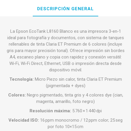
DESCRIPCIÓN GENERAL
La Epson EcoTank L8160 Blanco es una impresora 3‑en‑1
ideal para fotografía y documentos, con sistema de tanques
rellenables de tinta Claria ET Premium de 6 colores (incluye
gris para mayor precisión tonal). Ofrece impresión sin bordes
A4, escaneo plano y copia con rapidez y conexión versátil:
Wi‑Fi, Wi‑Fi Direct, Ethernet, USB o impresión directa desde
dispositivo móvil.
Tecnología:
Micro Piezo sin calor, tinta Claria ET Premium
(pigmentada + dyes)
Colores:
Negro pigmentado, tinta gris y 4 colores dye (cian,
magenta, amarillo, foto negro)
Resolución máxima:
5 760 × 1 440 dpi
Velocidad ISO:
16 ppm monocromo / 12 ppm color; 25 seg
por foto 10×15 cm