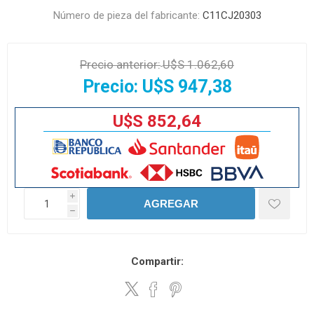
Número de pieza del fabricante:
C11CJ20303
Precio anterior:
U$S 1.062,60
Precio:
U$S 947,38
U$S 852,64
i
AGREGAR
h
Compartir: