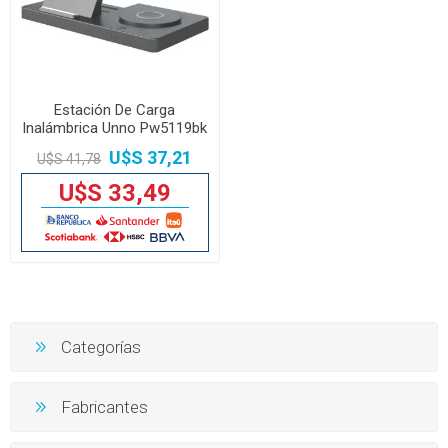
Estación De Carga
Inalámbrica Unno Pw5119bk
15w
U$S 37,21
U$S 41,78
U$S 33,49
Categorías
Fabricantes