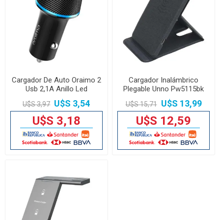
Cargador De Auto Oraimo 2
Cargador Inalámbrico
Usb 2,1A Anillo Led
Plegable Unno Pw5115bk
15w
U$S 3,54
U$S 13,99
U$S 3,97
U$S 15,71
U$S 3,18
U$S 12,59