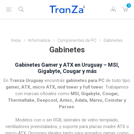
0
Inicio
Informatica
Componentes de PC
Gabinetes
Gabinetes
Gabinetes Gamer y ATX en Uruguay – MSI,
Gigabyte, Cougar y más
En
Tranza Uruguay
encontrás
gabinetes para PC
de todo tipo:
gamer, ATX, micro ATX, mid tower y full tower
. Trabajamos
con marcas oficiales como
MSI, Gigabyte, Cougar,
Thermaltake, Deepcool, Antec, Adata, Marvo, Comstar y
Perseo
.
Modelos con o sin RGB, laterales de vidrio templado,
ventiladores preinstalados, y soporte para placas madre ATX o
micro ATX. Opciones ideales tanto para armados gamer como