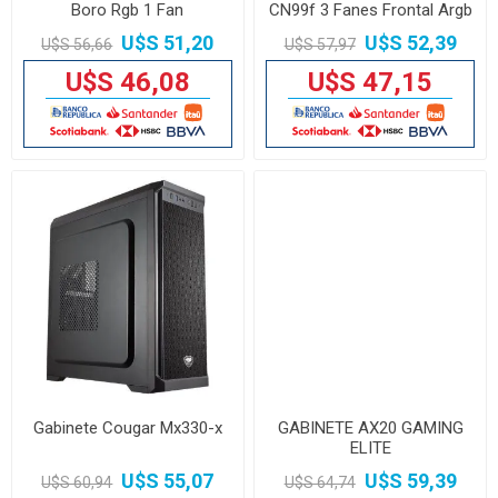
Boro Rgb 1 Fan
CN99f 3 Fanes Frontal Argb
U$S 51,20
U$S 52,39
U$S 56,66
U$S 57,97
U$S 46,08
U$S 47,15
Gabinete Cougar Mx330-x
GABINETE AX20 GAMING
ELITE
U$S 55,07
U$S 59,39
U$S 60,94
U$S 64,74