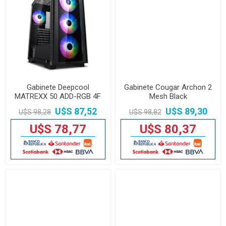
Gabinete Deepcool
Gabinete Cougar Archon 2
MATREXX 50 ADD-RGB 4F
Mesh Black
U$S 87,52
U$S 89,30
U$S 98,28
U$S 98,82
U$S 78,77
U$S 80,37