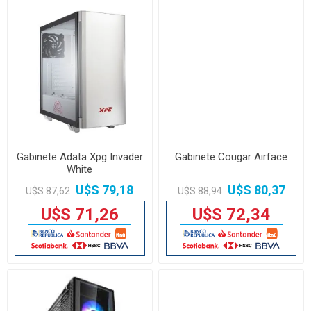
Gabinete Adata Xpg Invader
Gabinete Cougar Airface
White
U$S 79,18
U$S 80,37
U$S 87,62
U$S 88,94
U$S 71,26
U$S 72,34