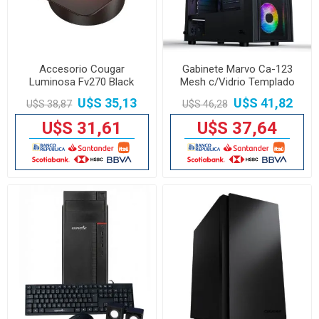
Accesorio Cougar
Gabinete Marvo Ca-123
Luminosa Fv270 Black
Mesh c/Vidrio Templado
U$S 35,13
U$S 41,82
U$S 38,87
U$S 46,28
U$S 31,61
U$S 37,64