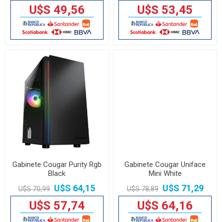
U$S 49,56
U$S 53,45
Gabinete Cougar Purity Rgb
Gabinete Cougar Uniface
Black
Mini White
U$S 64,15
U$S 71,29
U$S 70,99
U$S 78,89
U$S 57,74
U$S 64,16