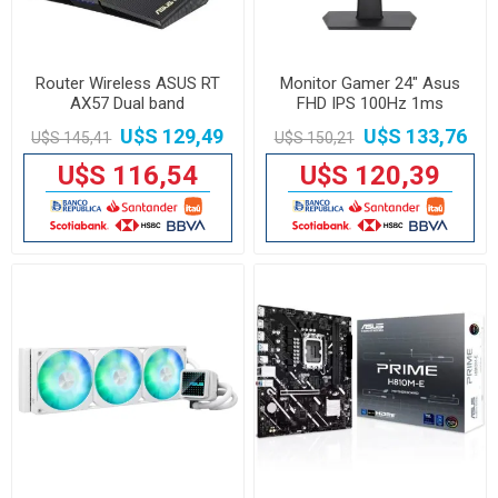
Router Wireless ASUS RT
Monitor Gamer 24" Asus
AX57 Dual band
FHD IPS 100Hz 1ms
U$S 129,49
U$S 133,76
U$S 145,41
U$S 150,21
U$S 116,54
U$S 120,39