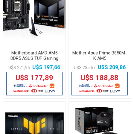
Motherboard AMD AM5
Mother Asus Prime B850M-
DDR5 ASUS TUF Gaming
K AM5
A620AM-Plus
U$S 197,66
U$S 209,86
U$S 221,96
U$S 235,67
U$S 177,89
U$S 188,88