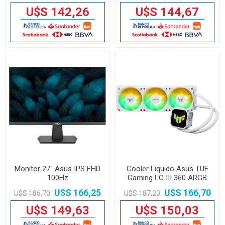
U$S 142,26
U$S 144,67
Monitor 27" Asus IPS FHD
Cooler Liquido Asus TUF
100Hz
Gaming LC III 360 ARGB
blanco
U$S 166,25
U$S 166,70
U$S 186,70
U$S 187,20
U$S 149,63
U$S 150,03