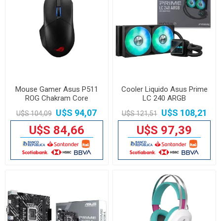
Mouse Gamer Asus P511
Cooler Liquido Asus Prime
ROG Chakram Core
LC 240 ARGB
U$S 94,07
U$S 108,21
U$S 104,09
U$S 121,51
U$S 84,66
U$S 97,39