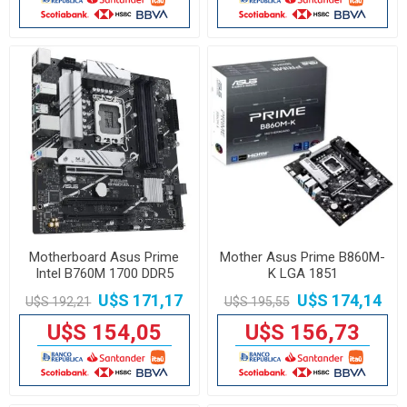
Motherboard Asus Prime
Mother Asus Prime B860M-
Intel B760M 1700 DDR5
K LGA 1851
U$S 171,17
U$S 174,14
U$S 192,21
U$S 195,55
U$S 154,05
U$S 156,73