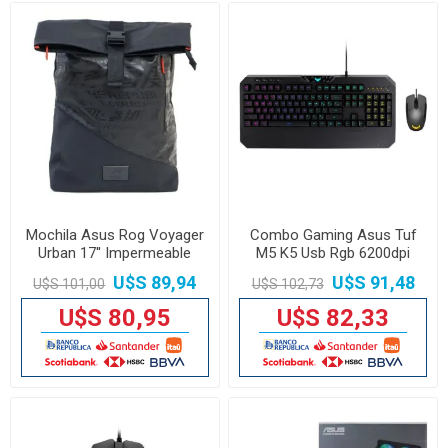
Mochila Asus Rog Voyager
Combo Gaming Asus Tuf
Urban 17'' Impermeable
M5 K5 Usb Rgb 6200dpi
Membrana
U$S 89,94
U$S 91,48
U$S 101,00
U$S 102,73
U$S 80,95
U$S 82,33