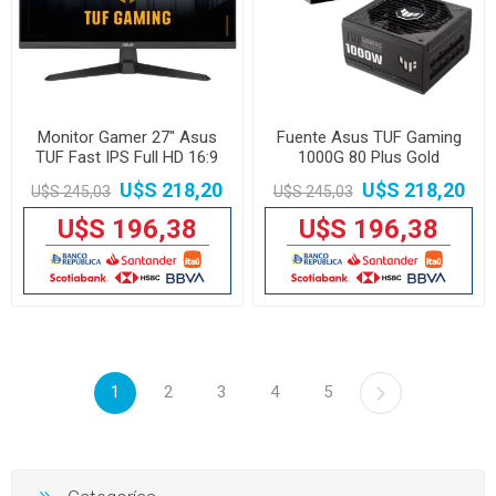
Monitor Gamer 27" Asus
Fuente Asus TUF Gaming
TUF Fast IPS Full HD 16:9
1000G 80 Plus Gold
U$S 218,20
U$S 218,20
U$S 245,03
U$S 245,03
U$S 196,38
U$S 196,38
1
2
3
4
5