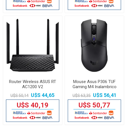
Router Wireless ASUS RT
Mouse Asus P306 TUF
AC1200 V2
Gaming M4 Inalambrico
U$S 44,65
U$S 56,41
U$S 50,14
U$S 63,35
U$S 40,19
U$S 50,77