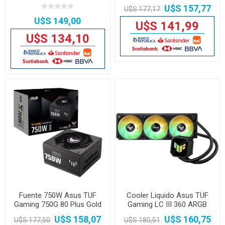
RGB
U$S 157,77
U$S 177,17
U$S 149,00
U$S 141,99
U$S 134,10
Fuente 750W Asus TUF
Cooler Liquido Asus TUF
Gaming 750G 80 Plus Gold
Gaming LC III 360 ARGB
negro
U$S 158,07
U$S 160,75
U$S 177,50
U$S 180,51