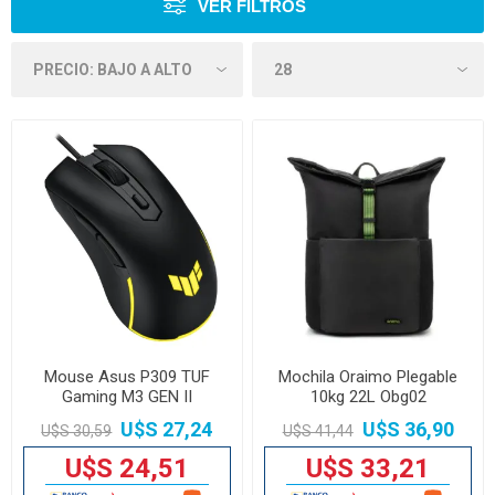
VER FILTROS
Mouse Asus P309 TUF
Mochila Oraimo Plegable
Gaming M3 GEN II
10kg 22L Obg02
U$S 27,24
U$S 36,90
U$S 30,59
U$S 41,44
U$S 24,51
U$S 33,21