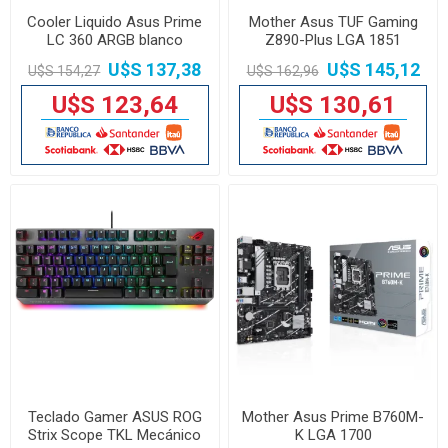
Cooler Liquido Asus Prime
Mother Asus TUF Gaming
LC 360 ARGB blanco
Z890-Plus LGA 1851
U$S 137,38
U$S 145,12
U$S 154,27
U$S 162,96
U$S 123,64
U$S 130,61
Teclado Gamer ASUS ROG
Mother Asus Prime B760M-
Strix Scope TKL Mecánico
K LGA 1700