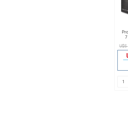
Pr
7
U$S 