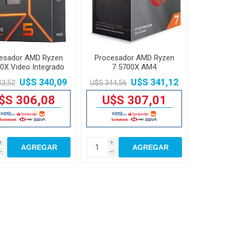
esador AMD Ryzen
Procesador AMD Ryzen
0X Video Integrado
7 5700X AM4
AM5
U$S 340,09
U$S 341,12
43,52
U$S 344,56
$S 306,08
U$S 307,01
i
i
AGREGAR
AGREGAR
h
h