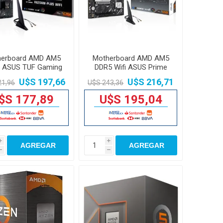
herboard AMD AM5
Motherboard AMD AM5
 ASUS TUF Gaming
DDR5 Wifi ASUS Prime
A620AM-Plus
B650EM-A
U$S 197,66
U$S 216,71
21,96
U$S 243,36
$S 177,89
U$S 195,04
i
i
AGREGAR
AGREGAR
h
h