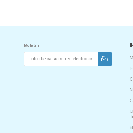
Boletín
I
M
P
C
N
G
D
T
E