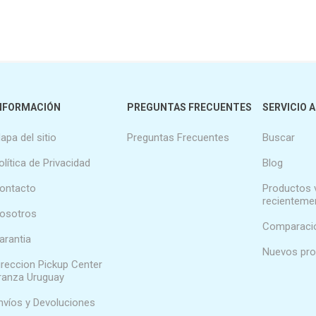
NFORMACIÓN
PREGUNTAS FRECUENTES
SERVICIO A
apa del sitio
Preguntas Frecuentes
Buscar
olítica de Privacidad
Blog
ontacto
Productos 
recienteme
osotros
Comparació
arantia
Nuevos pr
ireccion Pickup Center
ranza Uruguay
nvíos y Devoluciones