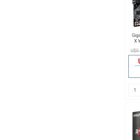
Gig
X 
U$S 