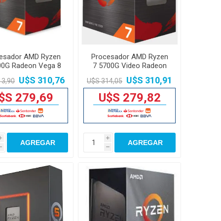
esador AMD Ryzen
Procesador AMD Ryzen
00G Radeon Vega 8
7 5700G Video Radeon
AM4
Vega 8 AM4
U$S 310,76
U$S 310,91
13,90
U$S 314,05
$S 279,69
U$S 279,82
i
i
AGREGAR
AGREGAR
h
h