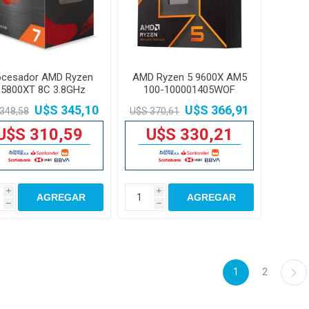
ocesador AMD Ryzen
AMD Ryzen 5 9600X AM5
 5800XT 8C 3.8GHz
100-100001405WOF
AM4
U$S 345,10
U$S 366,91
348,58
U$S 370,61
U$S 310,59
U$S 330,21
i
i
AGREGAR
AGREGAR
h
h
1
2