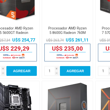
ocesador AMD Ryzen
Procesador AMD Ryzen
Proc
5 5600GT Radeon
5 8600G Radeon 760M
7 57
Graphics AM4
AM5
U$S 254,77
U$S 261,11
257,34
U$S 263,74
U$S 3
U$S 229,29
U$S 235,00
U
i
i
AGREGAR
AGREGAR
h
h