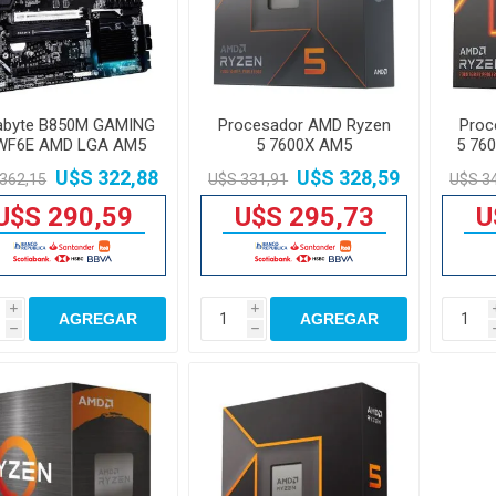
abyte B850M GAMING
Procesador AMD Ryzen
Proc
WF6E AMD LGA AM5
5 7600X AM5
5 760
U$S 322,88
U$S 328,59
362,15
U$S 331,91
U$S 3
U$S 290,59
U$S 295,73
U
i
i
AGREGAR
AGREGAR
h
h