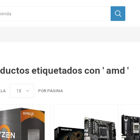
ductos etiquetados con ' amd '
LLA
POR PÁGINA