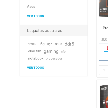
Asus
VER TODOS
Pr
Etiquetas populares
U$S 
ddr5
5g
asus
120 hz
8gb
gaming
dual sim
nfc
notebook
procesador
VER TODOS