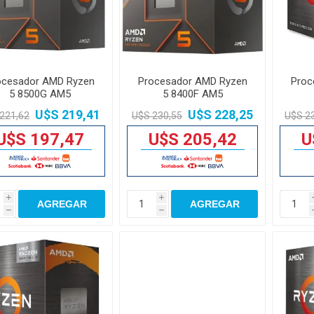
ocesador AMD Ryzen
Procesador AMD Ryzen
Proc
5 8500G AM5
5 8400F AM5
U$S 219,41
U$S 228,25
221,62
U$S 230,55
U$S 2
U$S 197,47
U$S 205,42
U
i
i
AGREGAR
AGREGAR
h
h