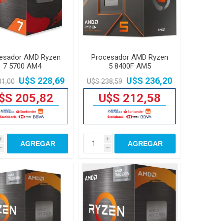
esador AMD Ryzen
Procesador AMD Ryzen
7 5700 AM4
5 8400F AM5
U$S 228,69
U$S 236,20
31,00
U$S 238,59
$S 205,82
U$S 212,58
i
i
AGREGAR
AGREGAR
h
h