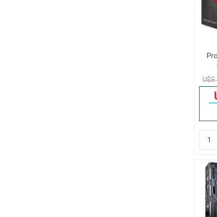
Pr
U$S 