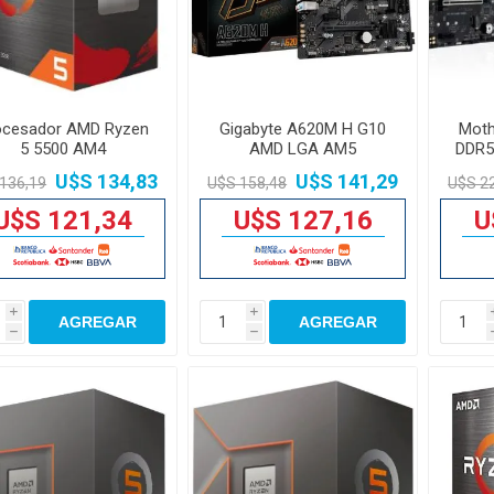
ocesador AMD Ryzen
Gigabyte A620M H G10
Mot
5 5500 AM4
AMD LGA AM5
DDR5
U$S 134,83
U$S 141,29
136,19
U$S 158,48
U$S 2
U$S 121,34
U$S 127,16
U
i
i
AGREGAR
AGREGAR
h
h