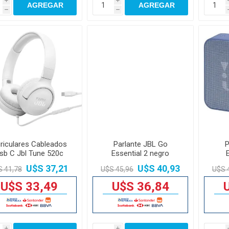
i
i
AGREGAR
AGREGAR
h
h
riculares Cableados
Parlante JBL Go
P
sb C Jbl Tune 520c
Essential 2 negro
32mm
U$S 37,21
U$S 40,93
S 41,78
U$S 45,96
U$S 
U$S 33,49
U$S 36,84
i
i