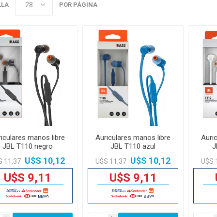
LLA
POR PÁGINA
iculares manos libre
Auriculares manos libre
Auri
JBL T110 negro
JBL T110 azul
J
U$S 10,12
U$S 10,12
S 11,37
U$S 11,37
U$S 
U$S 9,11
U$S 9,11