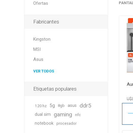
Ofertas
PANTA
Fabricantes
Kingston
MSI
Asus
VER TODOS
Aur
Etiquetas populares
U$
ddr5
5g
asus
120 hz
8gb
gaming
dual sim
nfc
notebook
procesador