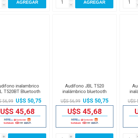
AGREGAR
AGREGAR
h
h
udifono inalambrico
Audífono JBL T520
Au
L T520BT Bluetooth
inalámbrico bluetooth
ina
azul
blanco
U$S 50,75
U$S 50,75
S 56,99
U$S 56,99
U$S 
U$S 45,68
U$S 45,68
i
i