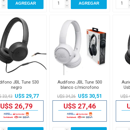
i
i
AGREGAR
AGREGAR
h
h
difono JBL Tune 530
Audifono JBL Tune 500
Auri
negro
blanco c/microfono
Usb
U$S 29,77
U$S 30,51
S 33,43
U$S 34,26
U$S 
U$S 26,79
U$S 27,46