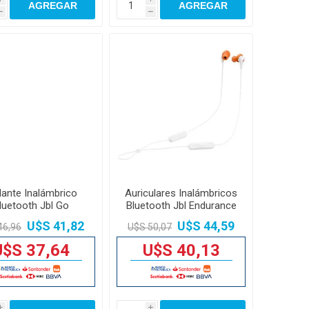
AGREGAR
AGREGAR
h
h
lante Inalámbrico
Auriculares Inalámbricos
luetooth Jbl Go
Bluetooth Jbl Endurance
ential 2 Ip67 3,1w
Run 3 IP65 8mm
U$S 41,82
U$S 44,59
46,96
U$S 50,07
U$S 37,64
U$S 40,13
i
i