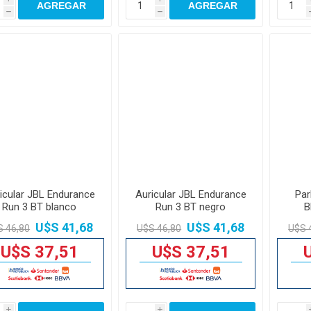
AGREGAR
AGREGAR
h
h
icular JBL Endurance
Auricular JBL Endurance
Par
Run 3 BT blanco
Run 3 BT negro
B
Ess
U$S 41,68
U$S 41,68
S 46,80
U$S 46,80
U$S 
U$S 37,51
U$S 37,51
i
i