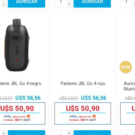
AGREGAR
AGREGAR
h
h
lante JBL Go 4 negro
Parlante JBL Go 4 rojo
Auric
Bluet
U$S 56,56
U$S 56,56
S 63,51
U$S 63,51
U$S 
U$S 50,90
U$S 50,90
i
i