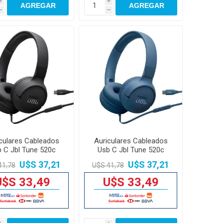
i
i
AGREGAR
AGREGAR
h
h
culares Cableados
Auriculares Cableados
 C Jbl Tune 520c
Usb C Jbl Tune 520c
32mm
32mm
U$S 37,21
U$S 37,21
41,78
U$S 41,78
U$S 33,49
U$S 33,49