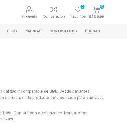
0
0
Mi cuenta
Comparación
Favoritos
U$S 0,00
BLOG
MARCAS
CONTÁCTENOS
BUSCAR
 la calidad incomparable de
JBL
. Desde parlantes
ión de ruido, cada producto está pensado para que vivas
ne todo. Comprá con confianza en Tranza: stock
nalizada.