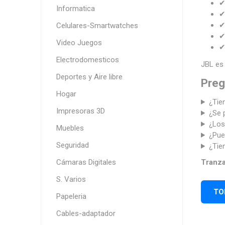
✔
Informatica
✔
✔
Celulares-Smartwatches
✔
Video Juegos
✔
Electrodomesticos
JBL es 
Deportes y Aire libre
Preg
Hogar
¿Tie
Impresoras 3D
¿Se 
¿Los
Muebles
¿Pue
Seguridad
¿Tie
Cámaras Digitales
Tranz
S. Varios
TO
Papeleria
Cables-adaptador