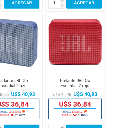
i
i
AGREGAR
AGREGAR
h
h
arlante JBL Go
Parlante JBL Go
Essential 2 azul
Essential 2 rojo
U$S 40,93
U$S 40,93
45,96
U$S 45,96
U$S 36,84
U$S 36,84
i
i