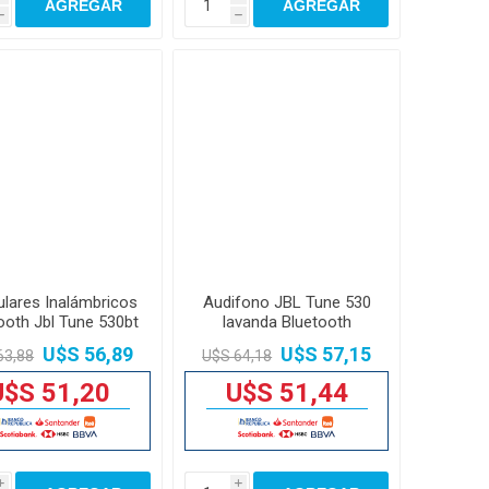
AGREGAR
AGREGAR
h
h
ulares Inalámbricos
Audifono JBL Tune 530
ooth Jbl Tune 530bt
lavanda Bluetooth
33mm
U$S 56,89
U$S 57,15
63,88
U$S 64,18
U$S 51,20
U$S 51,44
i
i