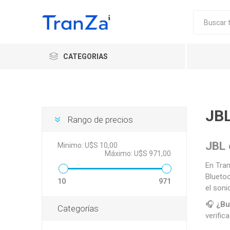
CATEGORIAS
JB
Rango de precios
JBL 
Minimo:
U$S 10,00
Máximo:
U$S 971,00
En Tran
Bluetoo
10
971
el soni
🎧
¿Bu
Categorías
verific