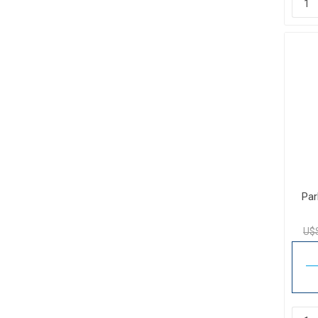
Par
U$