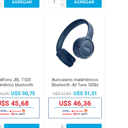
AGREGAR
AGREGAR
h
h
dífono JBL T520
Auriculares Inalámbricos
lámbrico bluetooth
Bluetooth Jbl Tune 520bt
negro
33mm
U$S 50,75
U$S 51,51
56,99
U$S 57,84
U$S 45,68
U$S 46,36
i
i