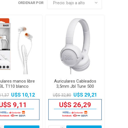
ORDENAR POR
culares manos libre
Auriculares Cableados
BL T110 blanco
3,5mm Jbl Tune 500
32mm
U$S 10,12
U$S 29,21
11,37
U$S 32,80
U$S 9,11
U$S 26,29