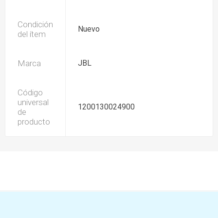
Condición
Nuevo
del ítem
Marca
JBL
Código
universal
1200130024900
de
producto