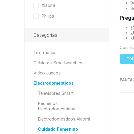
D
Xiaomi
S
Philips
Pregu
¿
¿
Categorías
¿
Con Tr
Informatica
TOD
Celulares-Smartwatches
Video Juegos
PANTA
Electrodomesticos
Televisores Smart
Pequeños
Electrodomésticos
Electrodomésticos Xiaomi
Cuidado Femenino