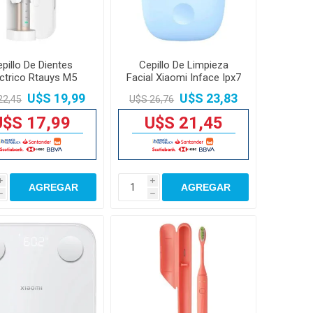
pillo De Dientes
Cepillo De Limpieza
éctrico Rtauys M5
Facial Xiaomi Inface Ipx7
onic 41000vpm
3 Modos
U$S 19,99
U$S 23,83
22,45
U$S 26,76
U$S 17,99
U$S 21,45
i
i
AGREGAR
AGREGAR
h
h