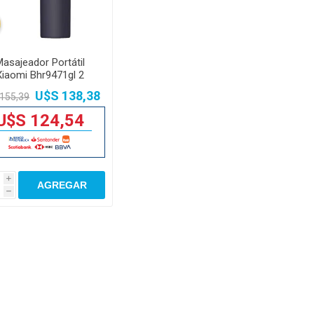
asajeador Portátil
Xiaomi Bhr9471gl 2
odos Con 3 Niveles
U$S 138,38
155,39
C/u
U$S 124,54
i
AGREGAR
h