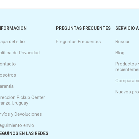
NFORMACIÓN
PREGUNTAS FRECUENTES
SERVICIO A
apa del sitio
Preguntas Frecuentes
Buscar
olítica de Privacidad
Blog
ontacto
Productos 
recienteme
osotros
Comparació
arantia
Nuevos pr
ireccion Pickup Center
ranza Uruguay
nvíos y Devoluciones
eguimiento envio
EGUÍNOS EN LAS REDES