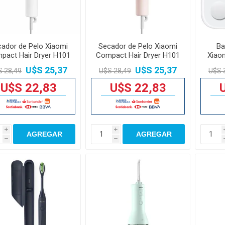
ador de Pelo Xiaomi
Secador de Pelo Xiaomi
Ba
pact Hair Dryer H101
Compact Hair Dryer H101
Xiao
1600W Blanco
1600W Rosado
U$S 25,37
U$S 25,37
S 28,49
U$S 28,49
U$S 
U$S 22,83
U$S 22,83
i
i
AGREGAR
AGREGAR
h
h