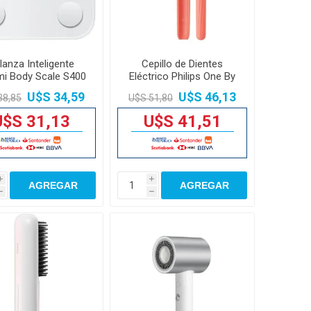
lanza Inteligente
Cepillo de Dientes
mi Body Scale S400
Eléctrico Philips One By
150kg
Sonicare 13000vpm
U$S 34,59
U$S 46,13
38,85
U$S 51,80
U$S 31,13
U$S 41,51
i
i
AGREGAR
AGREGAR
h
h