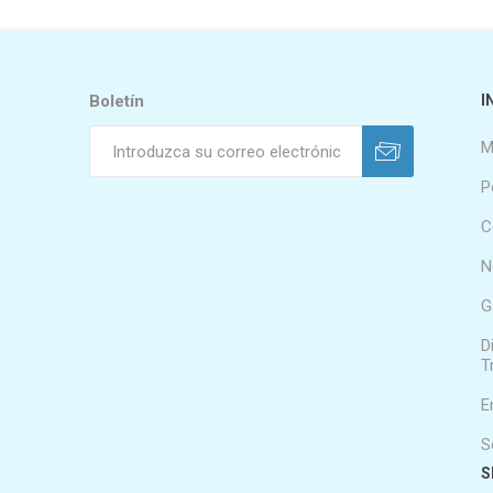
Boletín
I
M
P
C
N
G
D
T
E
S
S