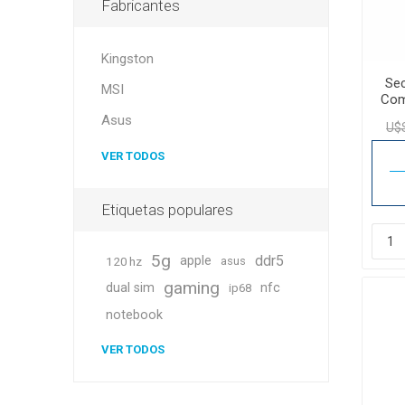
Fabricantes
Kingston
Sec
MSI
Com
Asus
U$
VER TODOS
Etiquetas populares
5g
ddr5
apple
120 hz
asus
gaming
dual sim
nfc
ip68
notebook
VER TODOS