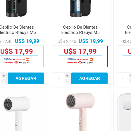
Cepillo De Dientes
Cepillo De Dientes
Ce
léctrico Rtauys M5
Eléctrico Rtauys M5
El
Sonic 41000vpm
Sonic 41000vpm
S
U$S 19,99
U$S 19,99
S 22,45
U$S 22,45
U$S 
U$S 17,99
U$S 17,99
i
i
AGREGAR
AGREGAR
h
h