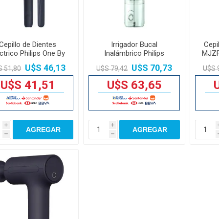
Cepillo de Dientes
Irrigador Bucal
Cepi
ctrico Philips One By
Inalámbrico Philips
MJZF
onicare 13000vpm
Sonicare 2000 250ml
U$S 46,13
U$S 70,73
S 51,80
U$S 79,42
U$S 
U$S 41,51
U$S 63,65
i
i
AGREGAR
AGREGAR
h
h