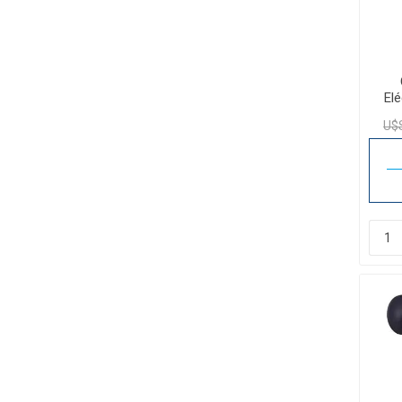
Elé
S
U$