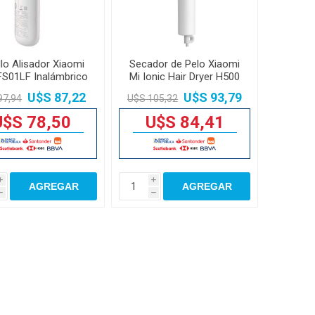
llo Alisador Xiaomi
Secador de Pelo Xiaomi
S01LF Inalámbrico
Mi Ionic Hair Dryer H500
Portátil
1800W
U$S 87,22
U$S 93,79
97,94
U$S 105,32
U$S 78,50
U$S 84,41
i
i
AGREGAR
AGREGAR
h
h