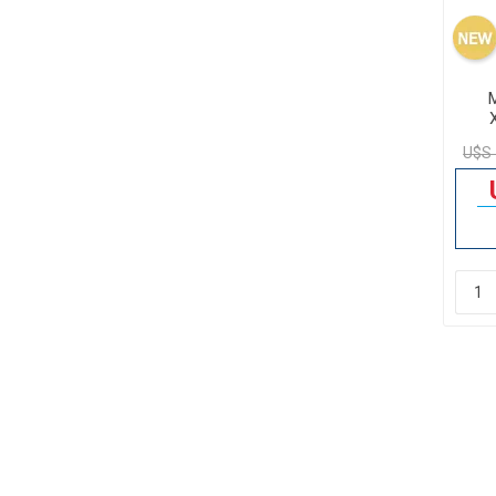
M
M
U$S 