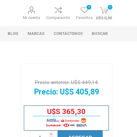
0
0
Mi cuenta
Comparación
Favoritos
U$S 0,00
BLOG
MARCAS
CONTÁCTENOS
BUSCAR
Precio anterior:
U$S 449,14
Precio:
U$S 405,89
U$S 365,30
i