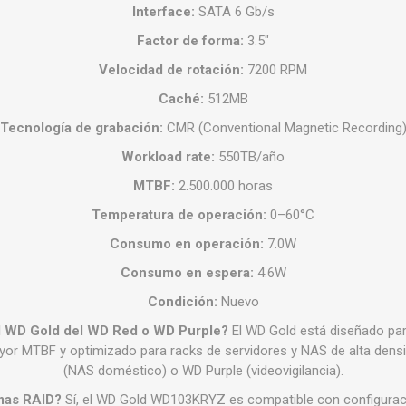
Interface:
SATA 6 Gb/s
Factor de forma:
3.5"
Velocidad de rotación:
7200 RPM
Caché:
512MB
Tecnología de grabación:
CMR (Conventional Magnetic Recording
Workload rate:
550TB/año
MTBF:
2.500.000 horas
Temperatura de operación:
0–60°C
Consumo en operación:
7.0W
Consumo en espera:
4.6W
Condición:
Nuevo
el WD Gold del WD Red o WD Purple?
El WD Gold está diseñado par
or MTBF y optimizado para racks de servidores y NAS de alta densid
(NAS doméstico) o WD Purple (videovigilancia).
mas RAID?
Sí, el WD Gold WD103KRYZ es compatible con configuracio