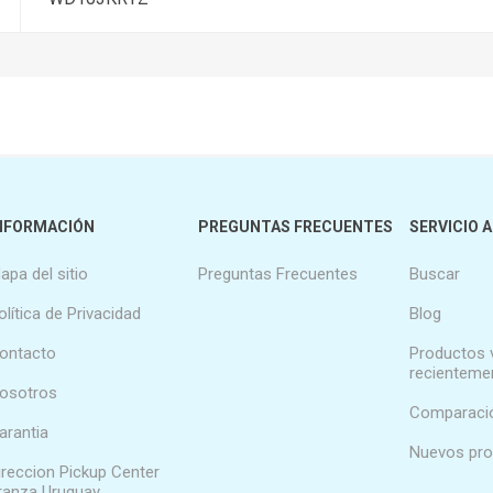
NFORMACIÓN
PREGUNTAS FRECUENTES
SERVICIO A
apa del sitio
Preguntas Frecuentes
Buscar
olítica de Privacidad
Blog
ontacto
Productos 
recienteme
osotros
Comparació
arantia
Nuevos pr
ireccion Pickup Center
ranza Uruguay