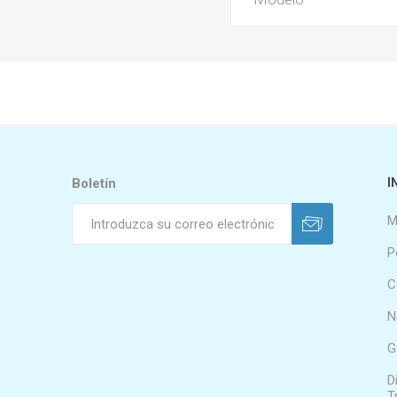
Boletín
I
M
P
C
N
G
D
T