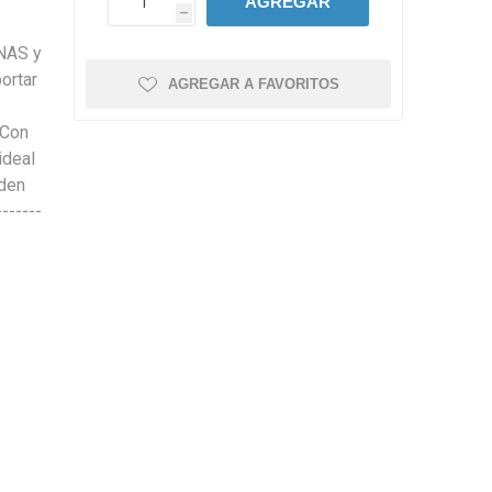
AGREGAR
h
 NAS y
ortar
AGREGAR A FAVORITOS
 Con
ideal
eden
------