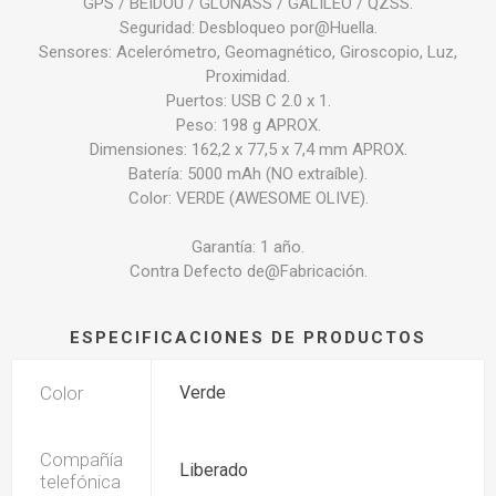
GPS / BEIDOU / GLONASS / GALILEO / QZSS.
Seguridad: Desbloqueo por@Huella.
Sensores: Acelerómetro, Geomagnético, Giroscopio, Luz,
Proximidad.
Puertos: USB C 2.0 x 1.
Peso: 198 g APROX.
Dimensiones: 162,2 x 77,5 x 7,4 mm APROX.
Batería: 5000 mAh (NO extraíble).
Color: VERDE (AWESOME OLIVE).
Garantía: 1 año.
Contra Defecto de@Fabricación.
ESPECIFICACIONES DE PRODUCTOS
Color
Verde
Compañía
Liberado
telefónica