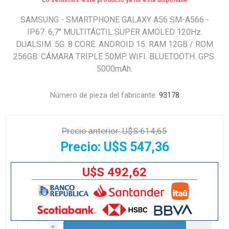
Lo sentimos-este producto ya no está disponible
SAMSUNG - SMARTPHONE GALAXY A56 SM-A566 -
IP67. 6,7'' MULTITÁCTIL SUPER AMOLED 120Hz.
DUALSIM. 5G. 8 CORE. ANDROID 15. RAM 12GB / ROM
256GB. CÁMARA TRIPLE 50MP. WIFI. BLUETOOTH. GPS.
5000mAh.
Número de pieza del fabricante:
93178
Precio anterior:
U$S 614,65
Precio:
U$S 547,36
U$S 492,62
i