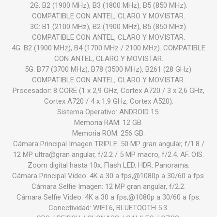
2G: B2 (1900 MHz), B3 (1800 MHz), B5 (850 MHz).
COMPATIBLE CON ANTEL, CLARO Y MOVISTAR.
3G: B1 (2100 MHz), B2 (1900 MHz), B5 (850 MHz).
COMPATIBLE CON ANTEL, CLARO Y MOVISTAR.
4G: B2 (1900 MHz), B4 (1700 MHz / 2100 MHz). COMPATIBLE
CON ANTEL, CLARO Y MOVISTAR.
5G: B77 (3700 MHz), B78 (3500 MHz), B261 (28 GHz).
COMPATIBLE CON ANTEL, CLARO Y MOVISTAR.
Procesador: 8 CORE (1 x 2,9 GHz, Cortex A720 / 3 x 2,6 GHz,
Cortex A720 / 4 x 1,9 GHz, Cortex A520).
Sistema Operativo: ANDROID 15.
Memoria RAM: 12 GB.
Memoria ROM: 256 GB.
Cámara Principal Imagen TRIPLE: 50 MP gran angular, f/1.8 /
12 MP ultra@gran angular, f/2.2 / 5 MP macro, f/2.4. AF. OIS.
Zoom digital hasta 10x. Flash LED. HDR. Panorama.
Cámara Principal Video: 4K a 30 a fps,@1080p a 30/60 a fps.
Cámara Selfie Imagen: 12 MP gran angular, f/2.2.
Cámara Selfie Video: 4K a 30 a fps,@1080p a 30/60 a fps.
Conectividad: WIFI 6, BLUETOOTH 5.3.