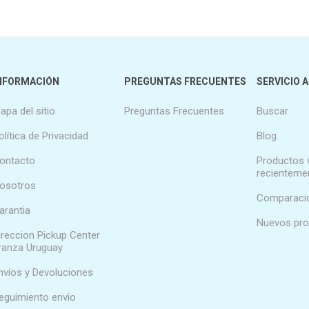
NFORMACIÓN
PREGUNTAS FRECUENTES
SERVICIO A
apa del sitio
Preguntas Frecuentes
Buscar
olítica de Privacidad
Blog
ontacto
Productos 
recienteme
osotros
Comparació
arantia
Nuevos pr
ireccion Pickup Center
ranza Uruguay
nvíos y Devoluciones
eguimiento envio