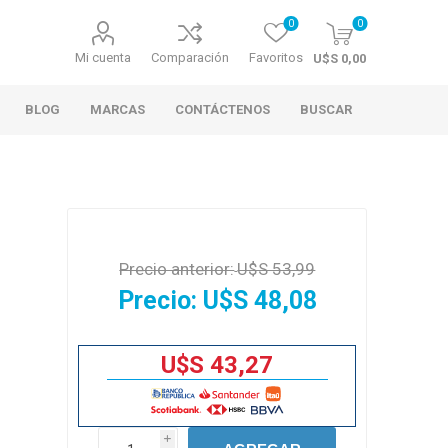
0
0
Mi cuenta
Comparación
Favoritos
U$S 0,00
BLOG
MARCAS
CONTÁCTENOS
BUSCAR
Precio anterior:
U$S 53,99
Precio:
U$S 48,08
U$S 43,27
i