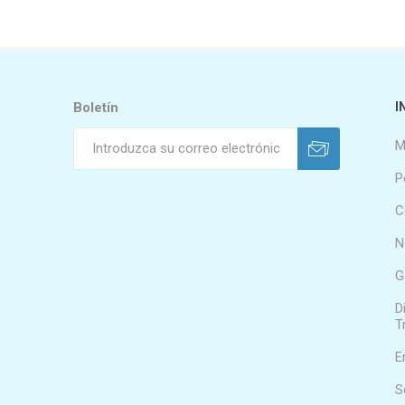
Boletín
I
M
P
C
N
G
D
T
E
S