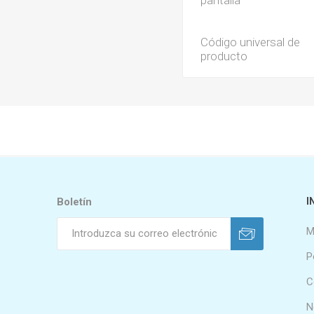
Código universal de
producto
Boletín
I
M
P
C
N