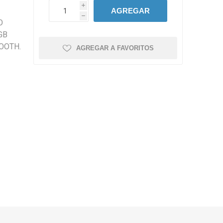
i
AGREGAR
h
O
GB
TOOTH.
AGREGAR A FAVORITOS