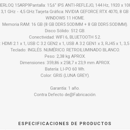
OQ 15ARP9Pantalla: 15,6'' IPS ANTI-REFLEJO, 144 Hz, 1920 x 108
,1 GHz - 4,5 GHz.Tarjeta Gráfica: NVIDIA GEFORCE RTX 4070, 8 GB
WINDOWS 11 HOME.
Memoria RAM: 16 GB (8 GB DDR5 SODIMM + 8 GB DDR5 SODIMM).
Disco Sólido: 512 GB.
Conectividad: WIFI 6, BLUETOOTH 5.2.
: HDMI 2.1 x 1, USB C 3.2 GEN2 x 1, USB A 3.2 GEN1 x 3, RJ45 x 1, 3,5
Teclado: INGLÉS. NUMÉRICO. RETROILUMINADO BLANCO.
Peso: 2,38 kg APROX.
Dimensiones: 359,86 x 258,7 x 23,9 mm APROX.
Batería: LI-PO 60 Wh.
Color: GRIS (LUNA GREY).
Garantía: 1 año.
Contra Defecto de@Fabricación.
ESPECIFICACIONES DE PRODUCTOS