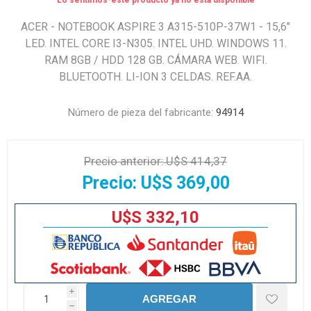
Lo sentimos-este producto ya no está disponible
ACER - NOTEBOOK ASPIRE 3 A315-510P-37W1 - 15,6"
LED. INTEL CORE I3-N305. INTEL UHD. WINDOWS 11.
RAM 8GB / HDD 128 GB. CÁMARA WEB. WIFI.
BLUETOOTH. LI-ION 3 CELDAS. REF.AA.
Número de pieza del fabricante:
94914
Precio anterior:
U$S 414,37
Precio:
U$S 369,00
U$S 332,10
i
AGREGAR
h