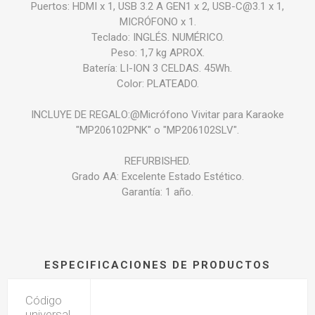
Puertos: HDMI x 1, USB 3.2 A GEN1 x 2, USB-C@3.1 x 1,
MICRÓFONO x 1.
Teclado: INGLÉS. NUMÉRICO.
Peso: 1,7 kg APROX.
Batería: LI-ION 3 CELDAS. 45Wh.
Color: PLATEADO.
INCLUYE DE REGALO:@Micrófono Vivitar para Karaoke
"MP206102PNK" o "MP206102SLV".
REFURBISHED.
Grado AA: Excelente Estado Estético.
Garantía: 1 año.
ESPECIFICACIONES DE PRODUCTOS
Código
universal