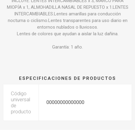
INCLUYE: LENTES INTERCAMBIABLES x 3, MARCO PARA
MIOPÍA x 1, ALMOHADILLA NASAL DE REPUESTO x 1.LENTES
INTERCAMBIABLES.Lentes amarillas para conducción
nocturna o ciclismo.Lentes transparentes para uso diario en
entornos nublados o lluviosos.
Lentes de colores que ayudan a aislar la luz dañina.
Garantía: 1 año.
ESPECIFICACIONES DE PRODUCTOS
Código
universal
00000000000000
de
producto