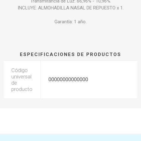
Transmitancia de Luz: 66,96% - 10,96%.
INCLUYE: ALMOHADILLA NASAL DE REPUESTO x 1.
Garantía: 1 año.
ESPECIFICACIONES DE PRODUCTOS
Código
universal
00000000000000
de
producto