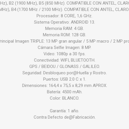
MHz), B2 (1900 MHz), B5 (850 MHz). COMPATIBLE CON ANTEL, CLA
 MHz), B4 (1700 MHz / 2100 MHz). COMPATIBLE CON ANTEL, CLAR
Procesador: 8 CORE, 1,6 GHz.
Sistema Operativo: ANDROID 13.
Memoria RAM: 4 GB.
Memoria ROM: 128 GB.
incipal Imagen TRIPLE: 13 MP gran angular / 5 MP macro / 2 MP pr
Cámara Selfie Imagen: 8 MP.
Video: 1080p a 30 fps.
Conectividad: WIFI, BLUETOOTH.
GPS / BEIDOU / GLONASS / GALILEO.
Seguridad: Desbloqueo por@Huella y Rostro.
Puertos: USB 2.0 C x 1.
Dimensiones: 164,4 x 75,5 x 8,29 mm APROX.
Batería: 4500 mAh.
Color: BLANCO.
Garantía: 1 año.
Contra Defecto de@Fabricación.