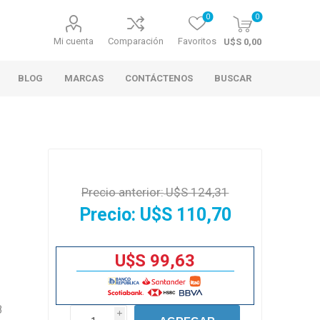
0
0
Mi cuenta
Comparación
Favoritos
U$S 0,00
BLOG
MARCAS
CONTÁCTENOS
BUSCAR
Precio anterior:
U$S 124,31
Precio:
U$S 110,70
U$S 99,63
8
i