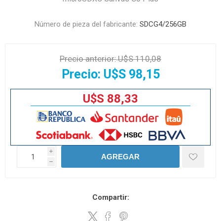
Número de pieza del fabricante:
SDCG4/256GB
Precio anterior:
U$S 110,08
Precio:
U$S 98,15
U$S 88,33
i
AGREGAR
h
Compartir: