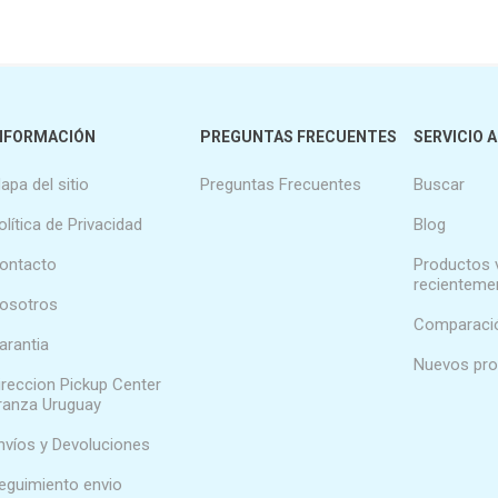
NFORMACIÓN
PREGUNTAS FRECUENTES
SERVICIO A
apa del sitio
Preguntas Frecuentes
Buscar
olítica de Privacidad
Blog
ontacto
Productos 
recienteme
osotros
Comparació
arantia
Nuevos pr
ireccion Pickup Center
ranza Uruguay
nvíos y Devoluciones
eguimiento envio