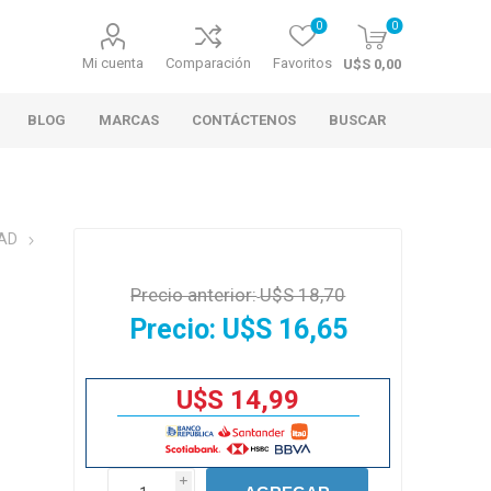
0
0
Mi cuenta
Comparación
Favoritos
U$S 0,00
BLOG
MARCAS
CONTÁCTENOS
BUSCAR
AD
Precio anterior:
U$S 18,70
Precio:
U$S 16,65
U$S 14,99
i