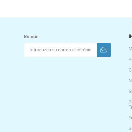
Boletín
I
M
P
C
N
G
D
T
E
S