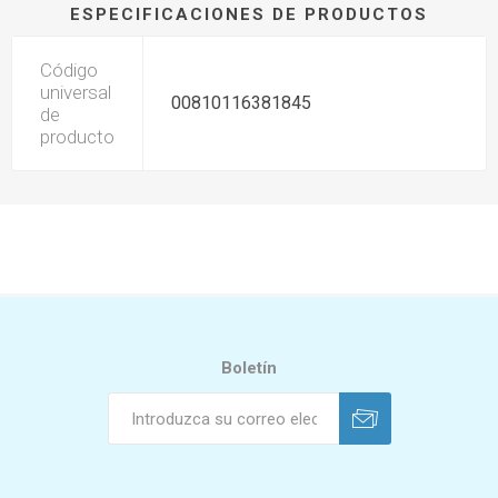
ESPECIFICACIONES DE PRODUCTOS
Código
universal
00810116381845
de
producto
Boletín