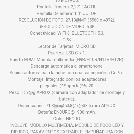
10 METROS.
Pantalla Trasera: 2,27'' TÁCTIL.
Pantalla Delantera: 1,4'' COLOR.
RESOLUCIÓN DE FOTO: 27,13@MP (5568 x 4872).
RESOLUCIÓN DE VIDEO: 5,3K.
Conectividad: WIFI 6, BLUETOOTH 5.3.
GPS.
Lector de Tarjetas: MICRO SD.
Puertos: USB C x 1.
Puerto HDMI: Módulo multimedia (H9B/H10B/H11B/H12B).
Descarga automática al smartphone.
Subida automática a la nube con una suscripción a GoPro.
Montaje: Integrado con los adaptadores
plegables.@Soporte@¼-20.
Peso: 159@g APROX (cámara con adaptador de montaje y
batería).
Dimensiones: 71,8@x@50,8@x@33,6 mm APROX.
Batería: ENDURO@1900 mAh.
Color: NEGRO.
INCLUYE: MÓDULO MULTIMEDIA, MÓDULO DE FOCO LED Y
DIFUSOR, PARAVIENTOS EXTRAÍBLE, EMPUÑADURA CON