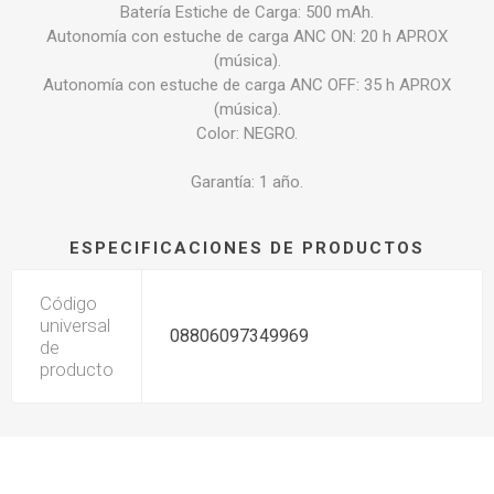
Batería Estiche de Carga: 500 mAh.
Autonomía con estuche de carga ANC ON: 20 h APROX
(música).
Autonomía con estuche de carga ANC OFF: 35 h APROX
(música).
Color: NEGRO.
Garantía: 1 año.
ESPECIFICACIONES DE PRODUCTOS
Código
universal
08806097349969
de
producto