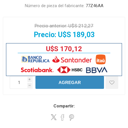
Número de pieza del fabricante:
77Z46AA
Precio anterior:
U$S 212,27
Precio:
U$S 189,03
U$S 170,12
i
AGREGAR
h
Compartir: