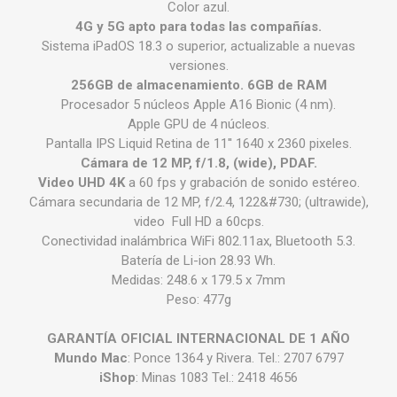
Color azul.
4G y 5G apto para todas las compañías.
Sistema iPadOS 18.3 o superior, actualizable a nuevas
versiones.
256GB de almacenamiento. 6GB de RAM
Procesador 5 núcleos Apple A16 Bionic (4 nm).
Apple GPU de 4 núcleos.
Pantalla IPS Liquid Retina de 11'' 1640 x 2360 pixeles.
Cámara de 12 MP, f/1.8, (wide), PDAF.
Video UHD 4K
a 60 fps y grabación de sonido estéreo.
Cámara secundaria de 12 MP, f/2.4, 122&#730; (ultrawide),
video Full HD a 60cps.
Conectividad inalámbrica WiFi 802.11ax, Bluetooth 5.3.
Batería de Li-ion 28.93 Wh.
Medidas: 248.6 x 179.5 x 7mm
Peso: 477g
GARANTÍA OFICIAL INTERNACIONAL DE 1 AÑO
Mundo Mac
: Ponce 1364 y Rivera. Tel.: 2707 6797
iShop
: Minas 1083 Tel.: 2418 4656