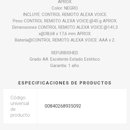
APROX.
Color: NEGRO.
INCLUYE: CONTROL REMOTO ALEXA VOICE.
Peso CONTROL REMOTO ALEXA VOICE:@45 g APROX.
Dimensiones CONTROL REMOTO ALEXA VOICE:@141,3
x@38,68 x 17,6 mm APROX.
Batería@CONTROL REMOTO ALEXA VOICE: AAA x 2.
REFURBISHED.
Grado AA: Excelente Estado Estético.
Garantía: 1 año.
ESPECIFICACIONES DE PRODUCTOS
Código
universal
00840268935092
de
producto