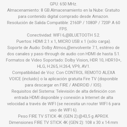
GPU: 650 MHz.
Almacenamiento: 8 GB.Almacenamiento en la Nube: Gratuito
para contenido digital comprado desde Amazon.
Resolución de Salida Compatible: 2160P / 1080P / 720P A 60
FPS.
Conectividad: WIFI 6,@BLUETOOTH 5.2.
Puertos: HDMI 2.1 x 1, MICRO USB x 1 (sólo carga).
Soporte de Audio: Dolby Atmos,@envolvente 7.1, estéreo de
dos canales y pass-through de audio con HDMI de hasta 5.1.
Formatos de Video Soportado: Dolby Vision, HDR 10, HDR10+,
HLG, H.265, H.264, VP9, AV1.
Compatibilidad de Voz: Con CONTROL REMOTO ALEXA
VOICE (incluido) o la aplicación gratuita Fire TV (disponible
para descargar en FIRE / ANDROID / IOS).
Requisitos del Sistema: Televisión de alta definición con
entrada HDMI disponible y conexión a Internet de alta
velocidad a través de WIFI (se necesita un router WIFI 6 para
uso de WIFI 6).
Peso FIRE TV STICK 4K (GEN 2):@43,5 g APROX.
Dimensiones FIRE TV STICK 4K (GEN 2): 108 x 30 x 14 mm