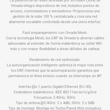
La plataforma de redes definidas por software (SDN) de
Omada integra dispositivos de red, incluidos puntos de
acceso, conmutadores y enrutadores. Proporciona una
gestión de la nube 100 % centralizada y crea una red
altamente escalable controlada desde una única interfaz.
Fácil emparejamiento con Omada Mesh.
Con la tecnología Mesh, los EAP de Omada le ahorran cables
adicionales al extender de forma inalámbrica su señal WiFi
más y con mayor flexibilidad a áreas difíciles de cablear.
Rendimiento de red optimizado.
La autoorganización inteligente optimiza la mejor ruta entre
los EAP, mientras que la autorreparación garantiza que
permanezca en línea incluso cuando se interrumpe un AP.
Interfaz:@x 1 puerto Gigabit Ethernet (RJ-45).
Estándares inalámbricos: IEEE 802.11ax/ac/n/g/b/a
Frecuencia: 2.4GHz, 5GHz.
Tipo de antena:@2.4GHz: 2 x 4dBi, 5GHz: 2 x 5dBi
Tipo de montaje: Montaje en Techo/Pared (Kits incluidos),