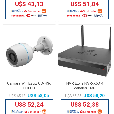
U$S 43,13
U$S 51,04
Camara Wifi Ezviz CS-H3c
NVR Ezviz NVR-X5S 4
Full HD
canales 5MP
U$S 58,05
U$S 58,20
U$S 65,18
U$S 65,35
U$S 52,24
U$S 52,38