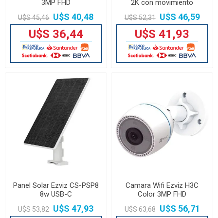
3MP FHD
2K con movimiento
U$S 40,48
U$S 46,59
U$S 45,46
U$S 52,31
U$S 36,44
U$S 41,93
Panel Solar Ezviz CS-PSP8
Camara Wifi Ezviz H3C
8w USB-C
Color 3MP FHD
U$S 47,93
U$S 56,71
U$S 53,82
U$S 63,68