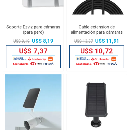
Soporte Ezviz para cámaras
Cable extension de
(para perd)
alimentación para cámaras
Ezviz 10 metros
U$S 8,19
U$S 11,91
U$S 9,19
U$S 13,37
U$S 7,37
U$S 10,72