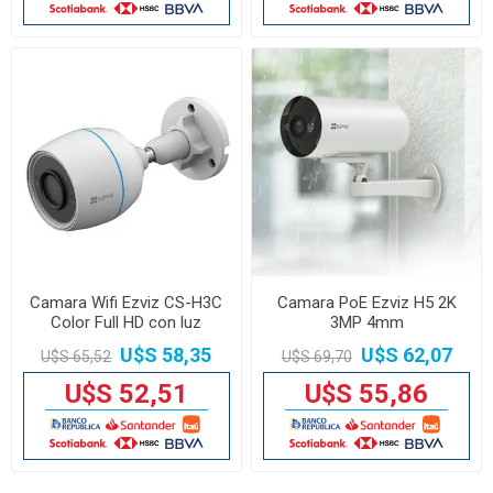
Camara Wifi Ezviz CS-H3C
Camara PoE Ezviz H5 2K
Color Full HD con luz
3MP 4mm
U$S 58,35
U$S 62,07
U$S 65,52
U$S 69,70
U$S 52,51
U$S 55,86