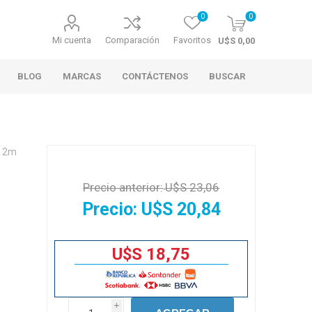
0
0
Mi cuenta
Comparación
Favoritos
U$S 0,00
BLOG
MARCAS
CONTÁCTENOS
BUSCAR
k 2m
Precio anterior:
U$S 23,06
Precio:
U$S 20,84
U$S 18,75
i