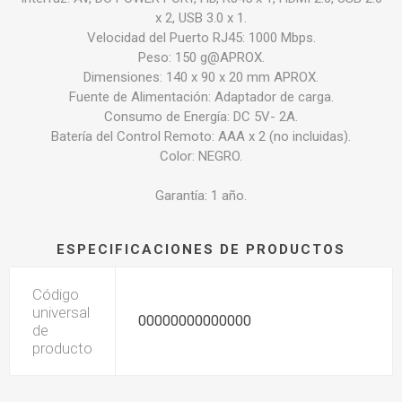
x 2, USB 3.0 x 1.
Velocidad del Puerto RJ45: 1000 Mbps.
Peso: 150 g@APROX.
Dimensiones: 140 x 90 x 20 mm APROX.
Fuente de Alimentación: Adaptador de carga.
Consumo de Energía: DC 5V- 2A.
Batería del Control Remoto: AAA x 2 (no incluidas).
Color: NEGRO.
Garantía: 1 año.
ESPECIFICACIONES DE PRODUCTOS
Código
universal
00000000000000
de
producto