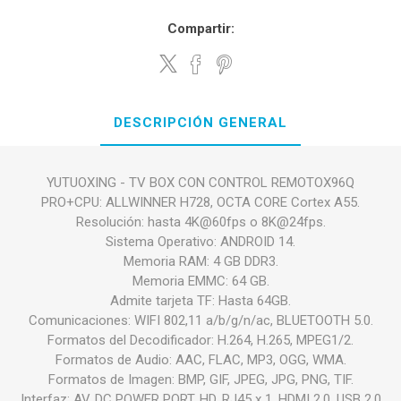
Compartir:
DESCRIPCIÓN GENERAL
YUTUOXING - TV BOX CON CONTROL REMOTOX96Q
PRO+CPU: ALLWINNER H728, OCTA CORE Cortex A55.
Resolución: hasta 4K@60fps o 8K@24fps.
Sistema Operativo: ANDROID 14.
Memoria RAM: 4 GB DDR3.
Memoria EMMC: 64 GB.
Admite tarjeta TF: Hasta 64GB.
Comunicaciones: WIFI 802,11 a/b/g/n/ac, BLUETOOTH 5.0.
Formatos del Decodificador: H.264, H.265, MPEG1/2.
Formatos de Audio: AAC, FLAC, MP3, OGG, WMA.
Formatos de Imagen: BMP, GIF, JPEG, JPG, PNG, TIF.
Interfaz: AV, DC POWER PORT, HD, RJ45 x 1, HDMI 2.0, USB 2.0