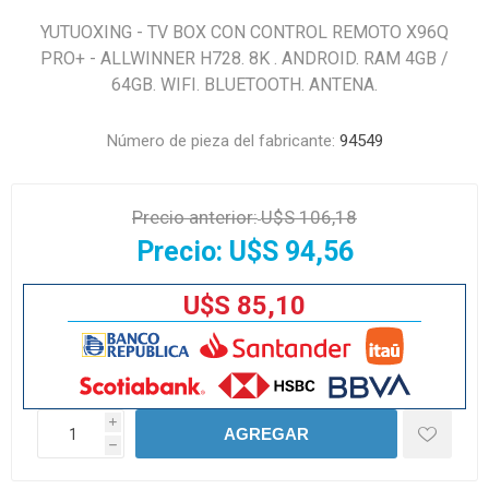
YUTUOXING - TV BOX CON CONTROL REMOTO X96Q
PRO+ - ALLWINNER H728. 8K . ANDROID. RAM 4GB /
64GB. WIFI. BLUETOOTH. ANTENA.
Número de pieza del fabricante:
94549
Precio anterior:
U$S 106,18
Precio:
U$S 94,56
U$S 85,10
i
AGREGAR
h