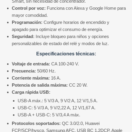
Smart, sin necesidad de concentrador.
Control por voz:
Funciona con Alexa y Google Home para
mayor comodidad.
Programación:
Configure horarios de encendido y
apagado para optimizar el consumo de energía.
Seguridad:
Incluye bloqueo para niños y opciones
personalizables de estado del relé y modos de luz.
Especificaciones técnicas:
Voltaje de entrada:
CA 100-240 V.
Frecuencia:
50/60 Hz.
Corriente máxima:
16 A.
Potencia de salida máxima:
CC 20 W.
Carga rápida USB:
USB-A máx.: 5 V/3 A, 9 V/2 A, 12 V/1,5 A.
USB-C: 5 V/3 A, 9 V/2,22 A, 12 V/1,67 A.
USB-A + USB-C: 5 V/3,4 A máx.
Protocolos soportados:
QC 3.0/2.0, Huawei
FCP/SCP/hvscp, Samsung AFC, USB BC 1.2DCP, Apple