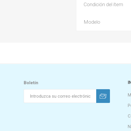
Condición del ítem
Modelo
Boletín
I
M
P
C
N