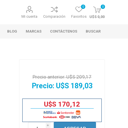
0
0
Mi cuenta
Comparación
Favoritos
U$S 0,00
BLOG
MARCAS
CONTÁCTENOS
BUSCAR
Precio anterior:
U$S 209,17
Precio:
U$S 189,03
U$S 170,12
i