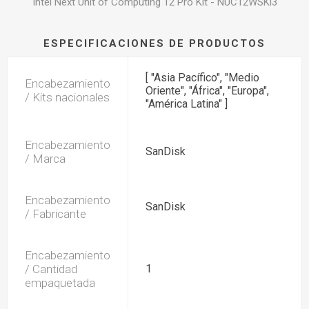
Intel Next Unit of Computing 12 Pro Kit - NUC12WSKi3
ESPECIFICACIONES DE PRODUCTOS
[ "Asia Pacífico", "Medio
Encabezamiento
Oriente", "África", "Europa",
/ Kits nacionales
"América Latina" ]
Encabezamiento
SanDisk
/ Marca
Encabezamiento
SanDisk
/ Fabricante
Encabezamiento
/ Cantidad
1
empaquetada