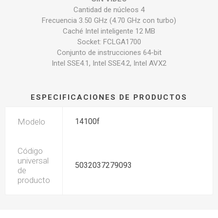
Cantidad de núcleos 4
Frecuencia 3.50 GHz (4.70 GHz con turbo)
Caché Intel inteligente 12 MB
Socket: FCLGA1700
Conjunto de instrucciones 64-bit
Intel SSE4.1, Intel SSE4.2, Intel AVX2
ESPECIFICACIONES DE PRODUCTOS
Modelo
14100f
Código
universal
5032037279093
de
producto