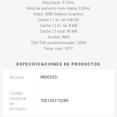
Reloj base: 4.7GHz
Reloj de aumento máx: Hasta 5.2GHz
Video: AMD Radeon Graphics
Caché L1 to: tal: 640 KB
Caché L2 to: tal: 8 MB
Caché L3 total: 96 MB
Socket: AM5
TDP/TDP predeterminado: 120W
Temp. máx.: 95°C
ESPECIFICACIONES DE PRODUCTOS
Modelo
9800X3D
Código
universal
730143315289
de
producto