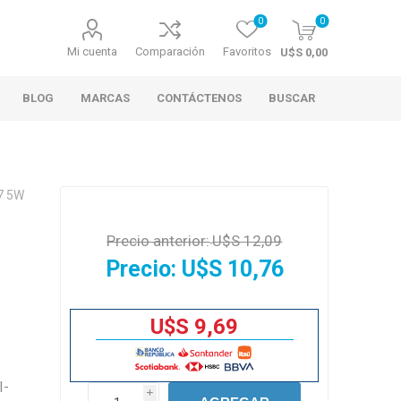
0
0
Mi cuenta
Comparación
Favoritos
U$S 0,00
BLOG
MARCAS
CONTÁCTENOS
BUSCAR
67 5W
Precio anterior:
U$S 12,09
Precio:
U$S 10,76
U$S 9,69
I-
i