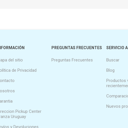
NFORMACIÓN
PREGUNTAS FRECUENTES
SERVICIO A
apa del sitio
Preguntas Frecuentes
Buscar
olítica de Privacidad
Blog
ontacto
Productos 
recienteme
osotros
Comparació
arantia
Nuevos pr
ireccion Pickup Center
ranza Uruguay
nvíos y Devoluciones