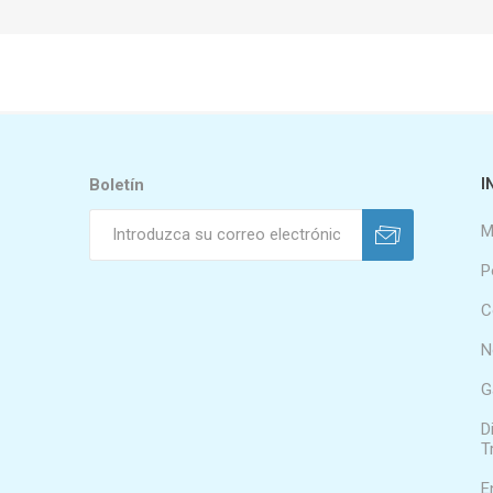
Boletín
I
M
P
C
N
G
D
T
E