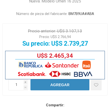
Nueva. Modelo Omen 16 2025
Número de pieza del fabricante:
BM7B9UA#ABA
Precio anterior:
U$S 3.107,13
Precio:
U$S 2.766,94
Su precio:
U$S 2.739,27
U$S 2.465,34
i
AGREGAR
h
Compartir: