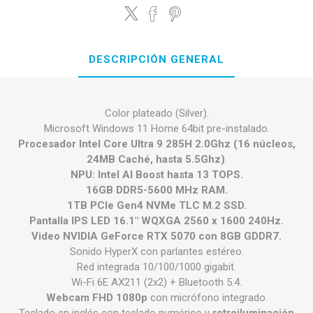
DESCRIPCIÓN GENERAL
Color plateado (Silver).
Microsoft Windows 11 Home 64bit pre-instalado.
Procesador Intel Core Ultra 9 285H 2.0Ghz (16 núcleos,
24MB Caché, hasta 5.5Ghz)
.
NPU: Intel AI Boost hasta 13 TOPS.
16GB DDR5-5600 MHz RAM.
1TB PCIe Gen4 NVMe TLC M.2 SSD.
Pantalla IPS LED 16.1" WQXGA 2560 x 1600 240Hz.
Video NVIDIA GeForce RTX 5070 con 8GB GDDR7.
Sonido HyperX con parlantes estéreo.
Red integrada 10/100/1000 gigabit.
Wi-Fi 6E AX211 (2x2) + Bluetooth 5.4.
Webcam FHD 1080p
con micrófono integrado.
Teclado en inglés con teclado numérico y
retroiluminación