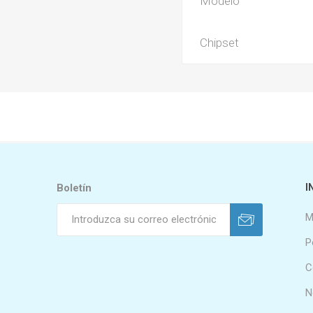
Modelo
Chipset
Boletín
I
M
P
C
N