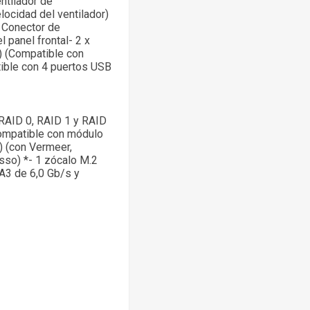
ntilador de
locidad del ventilador)
x Conector de
 panel frontal- 2 x
) (Compatible con
ible con 4 puertos USB
(RAID 0, RAID 1 y RAID
compatible con módulo
 (con Vermeer,
sso) *- 1 zócalo M.2
A3 de 6,0 Gb/s y