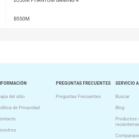
B550M PHANTOM GAMING 4
B550M
NFORMACIÓN
PREGUNTAS FRECUENTES
SERVICIO A
apa del sitio
Preguntas Frecuentes
Buscar
olítica de Privacidad
Blog
ontacto
Productos 
recienteme
osotros
Comparació