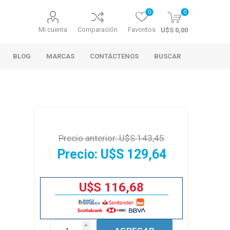
0
0
Mi cuenta
Comparación
Favoritos
U$S 0,00
BLOG
MARCAS
CONTÁCTENOS
BUSCAR
Precio anterior:
U$S 143,45
Precio:
U$S 129,64
U$S 116,68
i