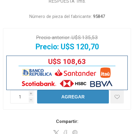
RESPUESTA 1ms.
Número de pieza del fabricante:
95847
Precio anterior:
U$S 135,53
Precio:
U$S 120,70
U$S 108,63
i
AGREGAR
h
Compartir: