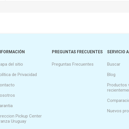
NFORMACIÓN
PREGUNTAS FRECUENTES
SERVICIO A
apa del sitio
Preguntas Frecuentes
Buscar
olítica de Privacidad
Blog
ontacto
Productos 
recienteme
osotros
Comparació
arantia
Nuevos pr
ireccion Pickup Center
ranza Uruguay