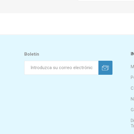
Boletín
I
M
P
C
N
G
D
T