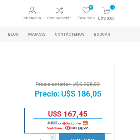
0
0
Mi cuenta
Comparación
Favoritos
U$S 0,00
BLOG
MARCAS
CONTÁCTENOS
BUSCAR
Precio anterior:
U$S 208,92
Precio:
U$S 186,05
U$S 167,45
i