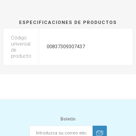
ESPECIFICACIONES DE PRODUCTOS
Código
universal
00837309307437
de
producto
Boletín