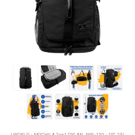
J WORLD - MOCHILA 2en1 DYLAN JWS-130 - 19''. 25L.