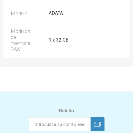
Modelo
ADATA
Módulos
de
1 x 32 GB
memoria
RAM
Boletín