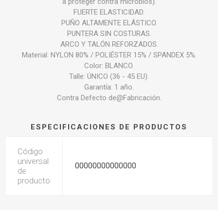
a proteger contra microbios).
FUERTE ELASTICIDAD.
PUÑO ALTAMENTE ELÁSTICO.
PUNTERA SIN COSTURAS.
ARCO Y TALÓN REFORZADOS.
Material: NYLON 80% / POLIÉSTER 15% / SPANDEX 5%.
Color: BLANCO.
Talle: ÚNICO (36 - 45 EU).
Garantía: 1 año.
Contra Defecto de@Fabricación.
ESPECIFICACIONES DE PRODUCTOS
Código
universal
00000000000000
de
producto