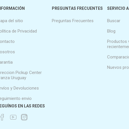
NFORMACIÓN
PREGUNTAS FRECUENTES
SERVICIO A
apa del sitio
Preguntas Frecuentes
Buscar
olítica de Privacidad
Blog
ontacto
Productos 
recienteme
osotros
Comparació
arantia
Nuevos pr
ireccion Pickup Center
ranza Uruguay
nvíos y Devoluciones
eguimiento envio
EGUÍNOS EN LAS REDES