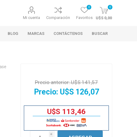
0
0
Mi cuenta
Comparación
Favoritos
U$S 0,00
BLOG
MARCAS
CONTÁCTENOS
BUSCAR
base
Precio anterior:
U$S 141,57
Precio:
U$S 126,07
U$S 113,46
i