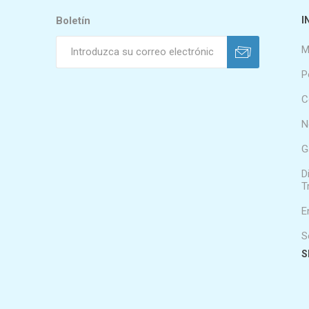
Boletín
I
M
P
C
N
G
D
T
E
S
S