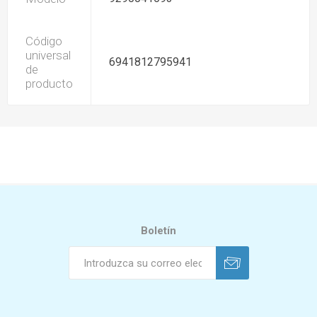
Código
universal
6941812795941
de
producto
Boletín