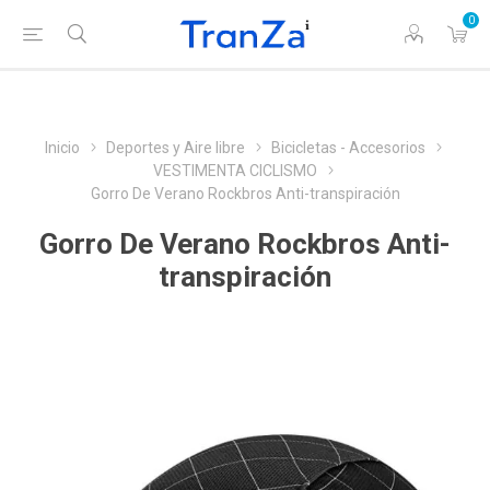
0
Inicio
Deportes y Aire libre
Bicicletas - Accesorios
VESTIMENTA CICLISMO
Gorro De Verano Rockbros Anti-transpiración
Gorro De Verano Rockbros Anti-
transpiración