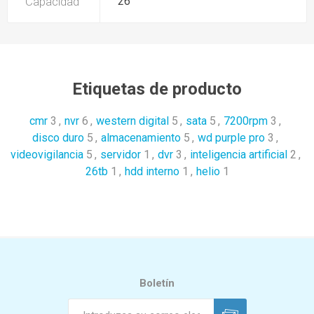
Capacidad
26
Etiquetas de producto
cmr
3
,
nvr
6
,
western digital
5
,
sata
5
,
7200rpm
3
,
disco duro
5
,
almacenamiento
5
,
wd purple pro
3
,
videovigilancia
5
,
servidor
1
,
dvr
3
,
inteligencia artificial
2
,
26tb
1
,
hdd interno
1
,
helio
1
Boletín