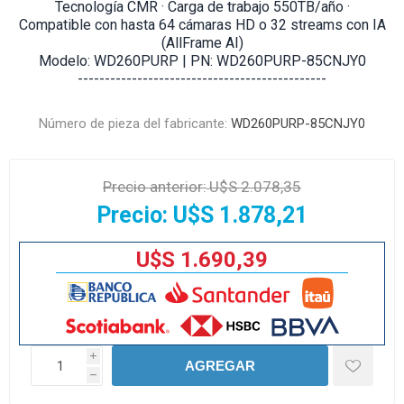
Tecnología CMR · Carga de trabajo 550TB/año ·
Compatible con hasta 64 cámaras HD o 32 streams con IA
(AllFrame AI)
Modelo: WD260PURP | PN: WD260PURP-85CNJY0
----------------------------------------------
Número de pieza del fabricante:
WD260PURP-85CNJY0
Precio anterior:
U$S 2.078,35
Precio:
U$S 1.878,21
U$S 1.690,39
i
AGREGAR
h