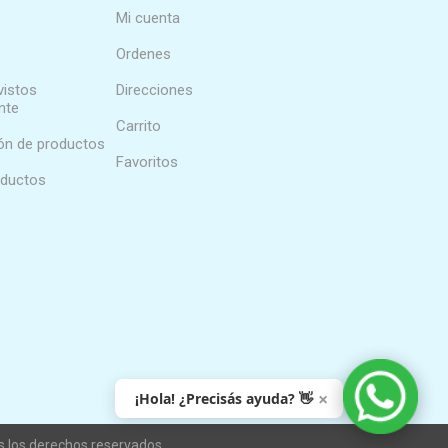
Mi cuenta
Ordenes
vistos
Direcciones
nte
Carrito
n de productos
Favoritos
oductos
×
¡Hola! ¿Precisás ayuda? 👋
 los derechos reservados.