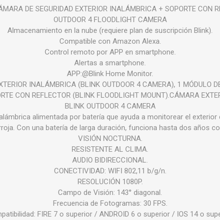
CÁMARA DE SEGURIDAD EXTERIOR INALÁMBRICA + SOPORTE CON 
OUTDOOR 4 FLOODLIGHT CAMERA
Almacenamiento en la nube (requiere plan de suscripción Blink).
Compatible con Amazon Alexa.
Control remoto por APP en smartphone.
Alertas a smartphone.
APP:@Blink Home Monitor.
EXTERIOR INALÁMBRICA (BLINK OUTDOOR 4 CAMERA), 1 MÓDULO D
PORTE CON REFLECTOR (BLINK FLOODLIGHT MOUNT).CÁMARA EXTE
BLINK OUTDOOR 4 CAMERA
lámbrica alimentada por batería que ayuda a monitorear el exterior 
rroja. Con una batería de larga duración, funciona hasta dos años con
VISIÓN NOCTURNA.
RESISTENTE AL CLIMA.
AUDIO BIDIRECCIONAL.
CONECTIVIDAD: WIFI 802,11 b/g/n.
RESOLUCIÓN 1080P.
Campo de Visión: 143° diagonal.
Frecuencia de Fotogramas: 30 FPS.
atibilidad: FIRE 7 o superior / ANDROID 6 o superior / IOS 14 o supe