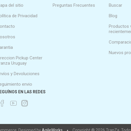
apa del sitio
Preguntas Frecuentes
Buscar
olítica de Privacidad
Blog
ontacto
Productos 
recienteme
osotros
Comparació
arantia
Nuevos pr
ireccion Pickup Center
ranza Uruguay
nvíos y Devoluciones
eguimiento envio
EGUÍNOS EN LAS REDES
ommerce. Designed by
AgileWorks
Copyright ® 2026 TranZa. Todos