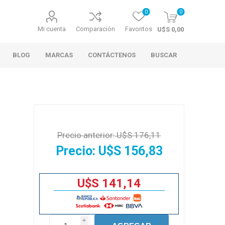
0
0
Mi cuenta
Comparación
Favoritos
U$S 0,00
BLOG
MARCAS
CONTÁCTENOS
BUSCAR
Precio anterior:
U$S 176,11
Precio:
U$S 156,83
U$S 141,14
i