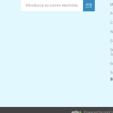
M
P
C
N
G
D
T
E
S
S
Powered by nopC